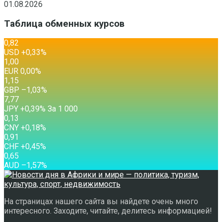
01.08.2026
Таблица обменных курсов
0,82
USD
+0,33
%
1,00
EUR
0,00
%
1,15
GBP
–1,03
%
7,77
JPY
+0,39
%
За 1 000
0,13
CNY
+0,18
%
0,91
CHF
+0,45
%
0,65
AUD
–1,57
%
На страницах нашего сайта вы найдете очень много
интересного. Заходите, читайте, делитесь информацией!