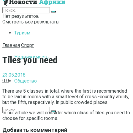
Интернет
Нет результатов
Смотреть все результаты
Туризм
Главная
Спорт
Недвижимость
Tiles you need
23.05.2018
0
0
Общество
There are 5 classes in total, where the first is recommended
to be laid in rooms with a small level of cross -country ability,
but the fifth, respectively, in public crowded places.
In our article we will consider which class of tiles you need to
choose for specific rooms.
Добавить комментарий