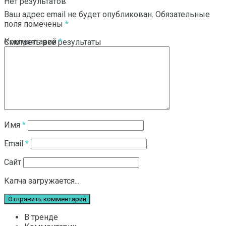
Нет результатов
Ваш адрес email не будет опубликован.
Обязательные
поля помечены
*
Комментарий
*
Смотреть все результаты
Имя
*
Email
*
Сайт
Капча загружается...
В тренде