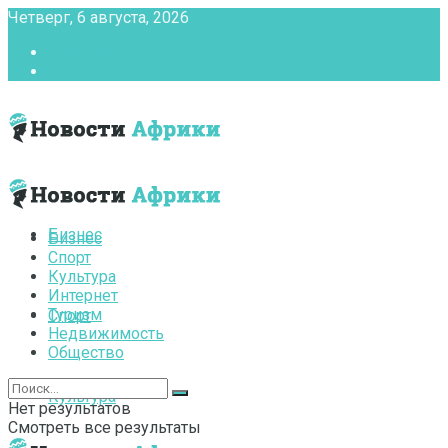
Четверг, 6 августа, 2026
Главная
Контакты
Бизнес
Бизнес
Спорт
Культура
Интернет
Туризм
Спорт
Недвижимость
Общество
Культура
Нет результатов
Смотреть все результаты