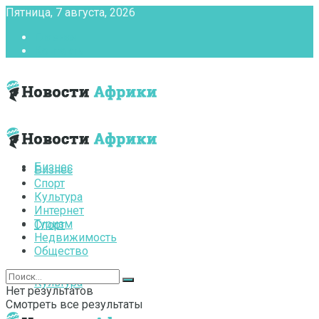
Пятница, 7 августа, 2026
Главная
Контакты
Бизнес
Бизнес
Спорт
Культура
Интернет
Туризм
Спорт
Недвижимость
Общество
Культура
Нет результатов
Смотреть все результаты