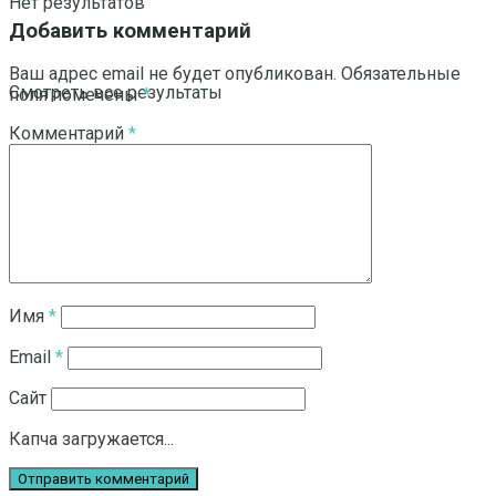
Нет результатов
Добавить комментарий
Ваш адрес email не будет опубликован.
Обязательные
Смотреть все результаты
поля помечены
*
Комментарий
*
Имя
*
Email
*
Сайт
Капча загружается...