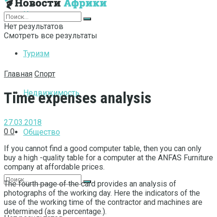
Интернет
Нет результатов
Смотреть все результаты
Туризм
Главная
Спорт
Недвижимость
Time expenses analysis
27.03.2018
0
0
Общество
If you cannot find a good computer table, then you can only
buy a high -quality table for a computer at the ANFAS Furniture
company at affordable prices.
The fourth page of the card provides an analysis of
photographs of the working day. Here the indicators of the
use of the working time of the contractor and machines are
determined (as a percentage.).