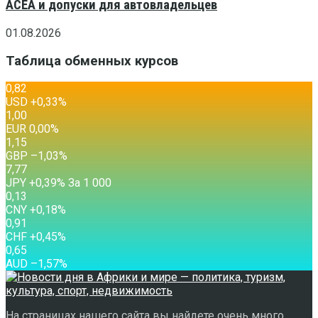
ACEA и допуски для автовладельцев
01.08.2026
Таблица обменных курсов
0,82
USD
+0,33
%
1,00
EUR
0,00
%
1,15
GBP
–1,03
%
7,77
JPY
+0,39
%
За 1 000
0,13
CNY
+0,18
%
0,91
CHF
+0,45
%
0,65
AUD
–1,57
%
На страницах нашего сайта вы найдете очень много