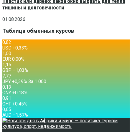
Пластик или дерево: какое окно выбрать для тепла
тишины и долговечности
01.08.2026
Таблица обменных курсов
0,82
USD
+0,33
%
1,00
EUR
0,00
%
1,15
GBP
–1,03
%
7,77
JPY
+0,39
%
За 1 000
0,13
CNY
+0,18
%
0,91
CHF
+0,45
%
0,65
AUD
–1,57
%