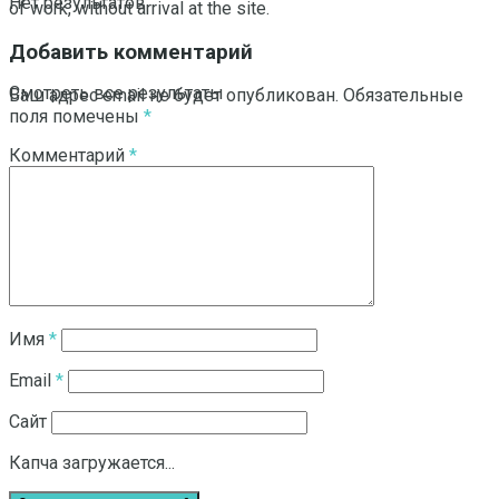
Нет результатов
of work, without arrival at the site.
Добавить комментарий
Смотреть все результаты
Ваш адрес email не будет опубликован.
Обязательные
поля помечены
*
Комментарий
*
Имя
*
Email
*
Сайт
Капча загружается...