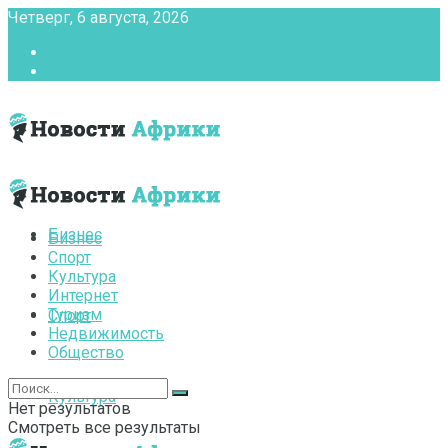
Четверг, 6 августа, 2026
Главная
Контакты
Бизнес
Бизнес
Спорт
Культура
Интернет
Туризм
Спорт
Недвижимость
Общество
Культура
Нет результатов
Смотреть все результаты