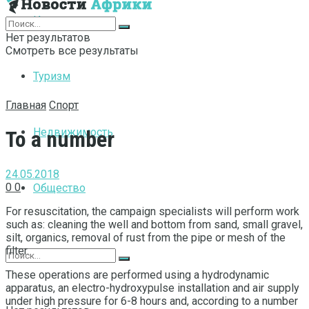
Интернет
Нет результатов
Смотреть все результаты
Туризм
Главная
Спорт
Недвижимость
To a number
24.05.2018
0
0
Общество
For resuscitation, the campaign specialists will perform work
such as: cleaning the well and bottom from sand, small gravel,
silt, organics, removal of rust from the pipe or mesh of the
filter.
These operations are performed using a hydrodynamic
apparatus, an electro-hydroxypulse installation and air supply
under high pressure for 6-8 hours and, according to a number