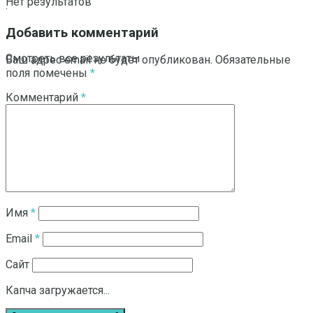
Нет результатов
.
Добавить комментарий
Смотреть все результаты
Ваш адрес email не будет опубликован.
Обязательные
поля помечены
*
Комментарий
*
Имя
*
Email
*
Сайт
Капча загружается...