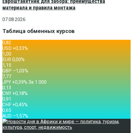
Евроштакетник для забора: преимущества
материала и правила монтажа
07.08.2026
Таблица обменных курсов
0,82
USD
+0,33
%
1,00
EUR
0,00
%
1,15
GBP
–1,03
%
7,77
JPY
+0,39
%
За 1 000
0,13
CNY
+0,18
%
0,91
CHF
+0,45
%
0,65
AUD
–1,57
%