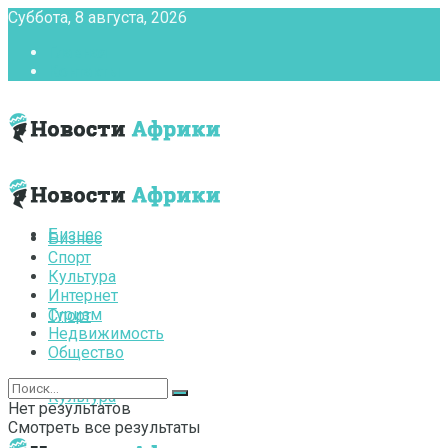
Суббота, 8 августа, 2026
Главная
Контакты
Бизнес
Бизнес
Спорт
Культура
Интернет
Туризм
Спорт
Недвижимость
Общество
Культура
Нет результатов
Смотреть все результаты