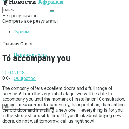
Интернет
Нет результатов
Смотреть все результаты
Туризм
Главная
Спорт
Недвижимость
To accompany you
20.04.2018
0
0
Общество
The company offers excellent doors and a full range of
services!
From the very initial stage, we will be able to
accompany you until the moment of installation! Consultation,
choice, measurements, assembly, transportation, dismantling
the old door and installing a new one — everything is for you
in the shortest possible time! If you think about buying new
doors, do not wait tomorrow, call us right now!