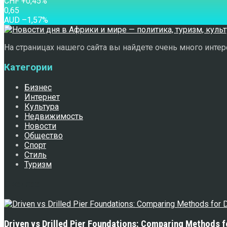
CHF
+0,45
%
0,65
AUD
–1,57
%
На страницах нашего сайта вы найдете очень много интере
Категории
Бизнес
Интернет
Культура
Недвижимость
Новости
Общество
Спорт
Стиль
Туризм
Свежее
Driven vs Drilled Pier Foundations: Comparing Methods f