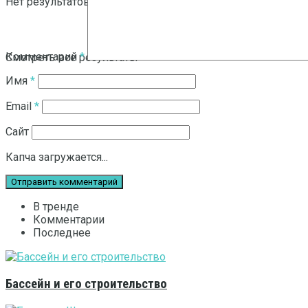
Нет результатов
Комментарий
*
Смотреть все результаты
Имя
*
Email
*
Сайт
Капча загружается...
В тренде
Комментарии
Последнее
Бассейн и его строительство