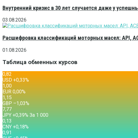
Внутренний кризис в 30 лет случается даже у успешн
03.08.2026
Расшифровка классификаций моторных масел: API, A
01.08.2026
Таблица обменных курсов
0,82
USD
+0,33
%
1,00
EUR
0,00
%
1,15
GBP
–1,03
%
7,77
JPY
+0,39
%
За 1 000
0,13
CNY
+0,18
%
0,91