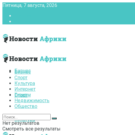
Пятница, 7 августа, 2026
Главная
Контакты
Бизнес
Бизнес
Спорт
Культура
Интернет
Туризм
Спорт
Недвижимость
Общество
Культура
Нет результатов
Смотреть все результаты