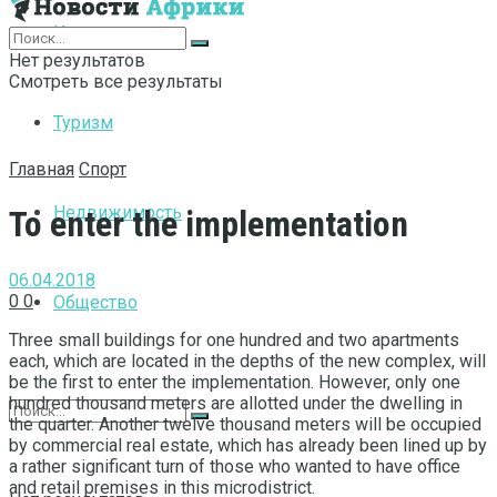
Интернет
Нет результатов
Смотреть все результаты
Туризм
Главная
Спорт
Недвижимость
To enter the implementation
06.04.2018
0
0
Общество
Three small buildings for one hundred and two apartments
each, which are located in the depths of the new complex, will
be the first to enter the implementation.
However, only one
hundred thousand meters are allotted under the dwelling in
the quarter. Another twelve thousand meters will be occupied
by commercial real estate, which has already been lined up by
a rather significant turn of those who wanted to have office
and retail premises in this microdistrict.