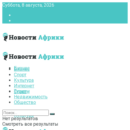
Суббота, 8 августа, 2026
Главная
Контакты
Бизнес
Бизнес
Спорт
Культура
Интернет
Туризм
Спорт
Недвижимость
Общество
Культура
Нет результатов
Смотреть все результаты