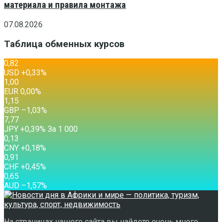
материала и правила монтажа
07.08.2026
Таблица обменных курсов
0,82
USD
+0,33
%
1,00
EUR
0,00
%
1,15
GBP
–1,03
%
7,77
JPY
+0,39
%
За 1 000
0,13
CNY
+0,18
%
0,91
CHF
+0,45
%
0,65
AUD
–1,57
%
На страницах нашего сайта вы найдете очень много