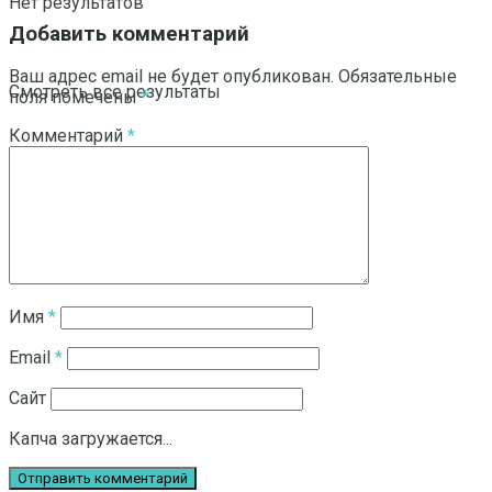
Нет результатов
Добавить комментарий
Ваш адрес email не будет опубликован.
Обязательные
Смотреть все результаты
поля помечены
*
Комментарий
*
Имя
*
Email
*
Сайт
Капча загружается...