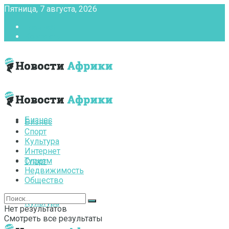
Пятница, 7 августа, 2026
Главная
Контакты
Бизнес
Бизнес
Спорт
Культура
Интернет
Туризм
Спорт
Недвижимость
Общество
Культура
Нет результатов
Смотреть все результаты