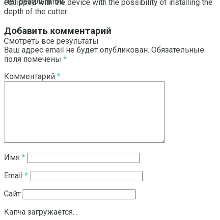
Нет результатов
equipped with the device with the possibility of installing the
depth of the cutter.
Добавить комментарий
Смотреть все результаты
Ваш адрес email не будет опубликован.
Обязательные
поля помечены
*
Комментарий
*
Имя
*
Email
*
Сайт
Капча загружается...