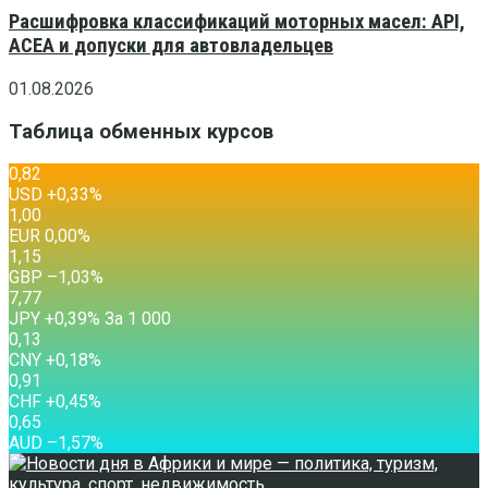
Расшифровка классификаций моторных масел: API,
ACEA и допуски для автовладельцев
01.08.2026
Таблица обменных курсов
0,82
USD
+0,33
%
1,00
EUR
0,00
%
1,15
GBP
–1,03
%
7,77
JPY
+0,39
%
За 1 000
0,13
CNY
+0,18
%
0,91
CHF
+0,45
%
0,65
AUD
–1,57
%