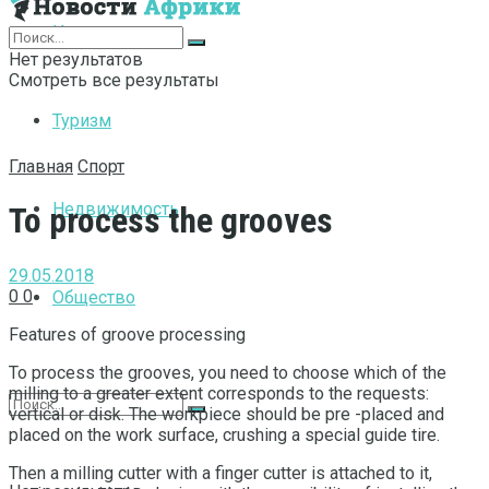
Интернет
Нет результатов
Смотреть все результаты
Туризм
Главная
Спорт
Недвижимость
To process the grooves
29.05.2018
0
0
Общество
Features of groove processing
To process the grooves, you need to choose which of the
milling to a greater extent corresponds to the requests:
vertical or disk.
The workpiece should be pre -placed and
placed on the work surface, crushing a special guide tire.
Then a milling cutter with a finger cutter is attached to it,