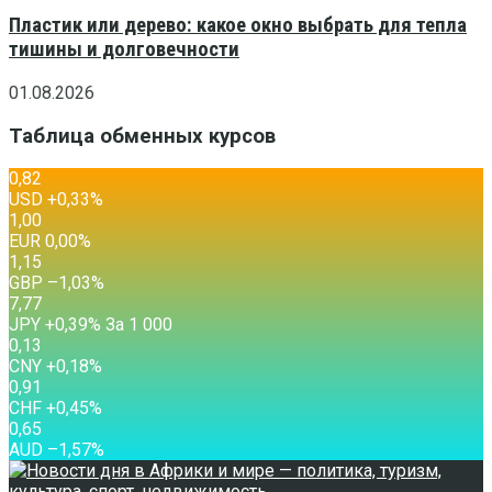
Пластик или дерево: какое окно выбрать для тепла
тишины и долговечности
01.08.2026
Таблица обменных курсов
0,82
USD
+0,33
%
1,00
EUR
0,00
%
1,15
GBP
–1,03
%
7,77
JPY
+0,39
%
За 1 000
0,13
CNY
+0,18
%
0,91
CHF
+0,45
%
0,65
AUD
–1,57
%