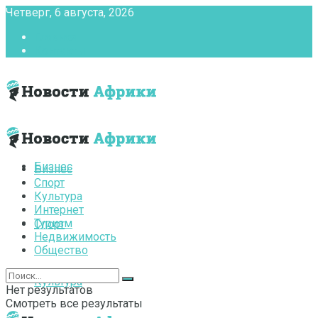
Четверг, 6 августа, 2026
Главная
Контакты
Бизнес
Бизнес
Спорт
Культура
Интернет
Туризм
Спорт
Недвижимость
Общество
Культура
Нет результатов
Смотреть все результаты