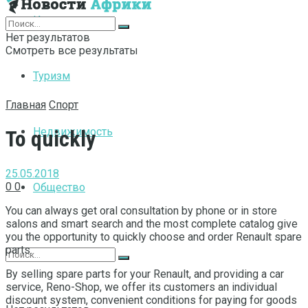
Интернет
Нет результатов
Смотреть все результаты
Туризм
Главная
Спорт
Недвижимость
To quickly
25.05.2018
0
0
Общество
You can always get oral consultation by phone or in store
salons and smart search and the most complete catalog give
you the opportunity to quickly choose and order Renault spare
parts.
By selling spare parts for your Renault, and providing a car
service, Reno-Shop, we offer its customers an individual
discount system, convenient conditions for paying for goods