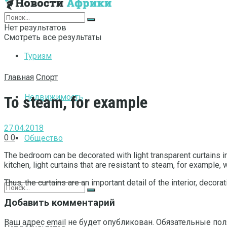
Интернет
Нет результатов
Смотреть все результаты
Туризм
Главная
Спорт
Недвижимость
To steam, for example
27.04.2018
0
0
Общество
The bedroom can be decorated with light transparent curtains i
kitchen, light curtains that are resistant to steam, for example, wi
Thus, the curtains are an important detail of the interior, decora
Добавить комментарий
Ваш адрес email не будет опубликован.
Обязательные по