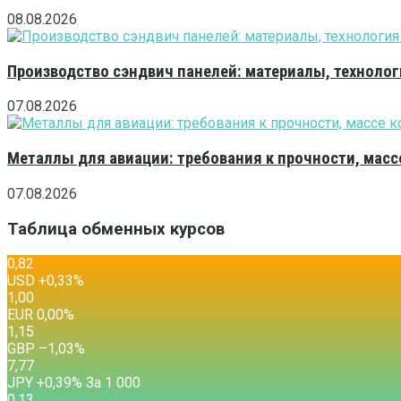
08.08.2026
Производство сэндвич панелей: материалы, технолог
07.08.2026
Металлы для авиации: требования к прочности, масс
07.08.2026
Таблица обменных курсов
0,82
USD
+0,33
%
1,00
EUR
0,00
%
1,15
GBP
–1,03
%
7,77
JPY
+0,39
%
За 1 000
0,13