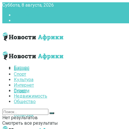
Суббота, 8 августа, 2026
Главная
Контакты
Бизнес
Бизнес
Спорт
Культура
Интернет
Туризм
Спорт
Недвижимость
Общество
Культура
Нет результатов
Смотреть все результаты