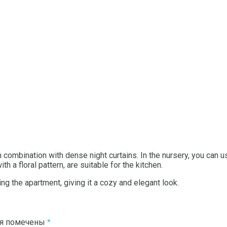
n combination with dense night curtains.
In the nursery, you can u
th a floral pattern, are suitable for the kitchen.
ting the apartment, giving it a cozy and elegant look.
ля помечены
*