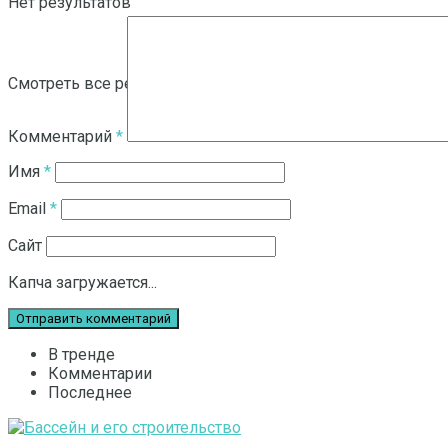
Нет результатов
Смотреть все результаты
Комментарий
*
Имя
*
Email
*
Сайт
Капча загружается...
В тренде
Комментарии
Последнее