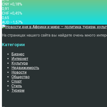
CNY
+0,18
%
0,91
CHF
+0,45
%
0,65
AUD
–1,57
%
На страницах нашего сайта вы найдете очень много интере
Категории
Бизнес
Интернет
Культура
Недвижимость
Новости
Общество
Спорт
Стиль
Туризм
Свежее