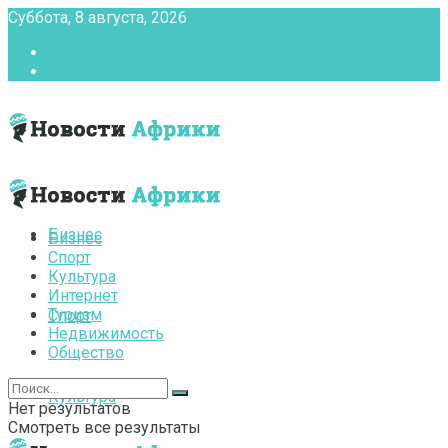
Суббота, 8 августа, 2026
Главная
Контакты
Бизнес
Бизнес
Спорт
Культура
Интернет
Туризм
Спорт
Недвижимость
Общество
Культура
Нет результатов
Смотреть все результаты