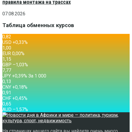
правила монтажа на трассах
07.08.2026
Таблица обменных курсов
0,82
USD
+0,33
%
1,00
EUR
0,00
%
1,15
GBP
–1,03
%
7,77
JPY
+0,39
%
За 1 000
0,13
CNY
+0,18
%
0,91
CHF
+0,45
%
0,65
AUD
–1,57
%
На страницах нашего сайта вы найдете очень много