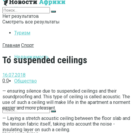
Интернет
Нет результатов
Смотреть все результаты
Туризм
Главная
Спорт
Недвижимость
To suspended ceilings
16.07.2018
0
0
Общество
— ensuring silence due to suspended ceilings and their
soundproofing and.
This type of ceiling is called acoustic. The
use of such a ceiling will make life in the apartment a norment
easier and more pleasant.
— Laying a stretch acoustic ceiling between the floor slab and
the tension fabric itself, taking into account the noise -
insulating layer on such a ceiling.