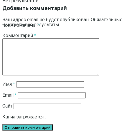
Нет результатов
Добавить комментарий
Ваш адрес email не будет опубликован.
Обязательные
Смотреть все результаты
поля помечены
*
Комментарий
*
Имя
*
Email
*
Сайт
Капча загружается...