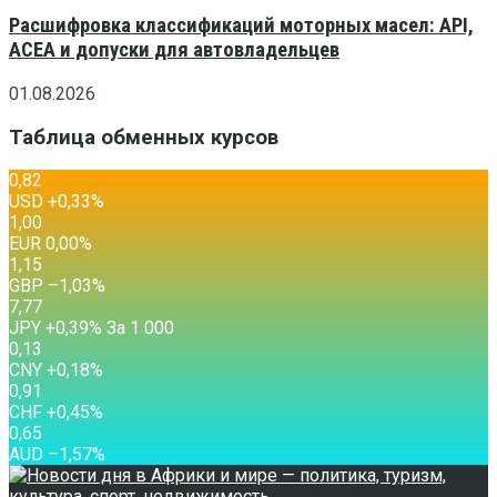
Расшифровка классификаций моторных масел: API,
ACEA и допуски для автовладельцев
01.08.2026
Таблица обменных курсов
0,82
USD
+0,33
%
1,00
EUR
0,00
%
1,15
GBP
–1,03
%
7,77
JPY
+0,39
%
За 1 000
0,13
CNY
+0,18
%
0,91
CHF
+0,45
%
0,65
AUD
–1,57
%