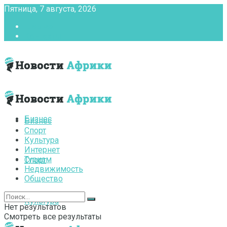
Пятница, 7 августа, 2026
Главная
Контакты
Бизнес
Бизнес
Спорт
Культура
Интернет
Туризм
Спорт
Недвижимость
Общество
Культура
Нет результатов
Смотреть все результаты