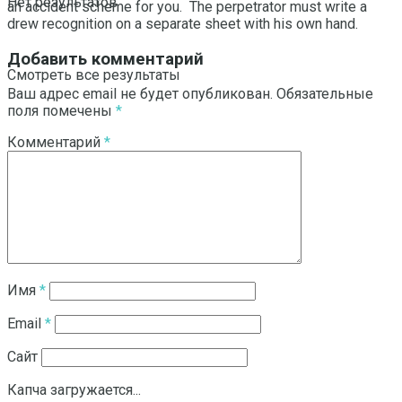
Нет результатов
an accident scheme for you. The perpetrator must write a
drew recognition on a separate sheet with his own hand.
Добавить комментарий
Смотреть все результаты
Ваш адрес email не будет опубликован.
Обязательные
поля помечены
*
Комментарий
*
Имя
*
Email
*
Сайт
Капча загружается...