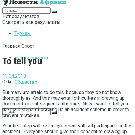
Интернет
Нет результатов
Смотреть все результаты
Туризм
Главная
Спорт
Недвижимость
To tell you
13.04.2018
0
0
Общество
But many are afraid to do this, because they do not know
thoroughly as.
And this may entail difficulties in drawing up
documents in subsequent authorities. Now I want to tell you
the main steps of drawing up an accident scheme in order to
prevent mistakes.
Your first step will be an agreement with all participants in the
accident. Everyone should give their consent to drawing up