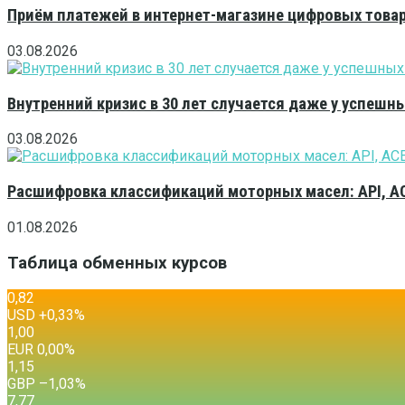
Приём платежей в интернет-магазине цифровых това
03.08.2026
Внутренний кризис в 30 лет случается даже у успешн
03.08.2026
Расшифровка классификаций моторных масел: API, A
01.08.2026
Таблица обменных курсов
0,82
USD
+0,33
%
1,00
EUR
0,00
%
1,15
GBP
–1,03
%
7,77