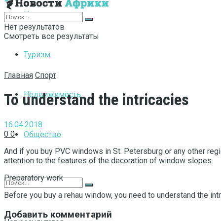
Интернет
Нет результатов
Смотреть все результаты
Туризм
Главная
Спорт
Недвижимость
To understand the intricacies
16.04.2018
0
0
Общество
And if you buy PVC windows in St.
Petersburg or any other regio
attention to the features of the decoration of window slopes.
Preparatory work
Before you buy a rehau window, you need to understand the intric
Добавить комментарий