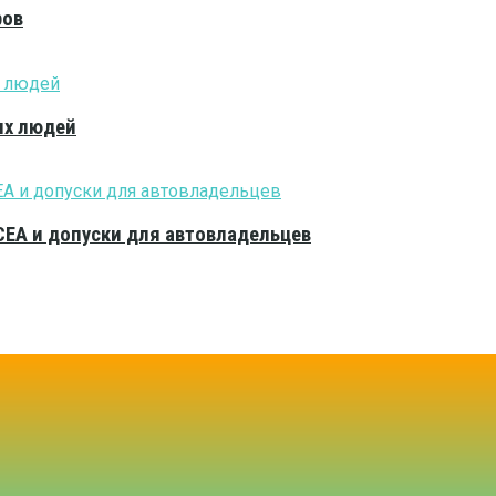
ров
ых людей
CEA и допуски для автовладельцев