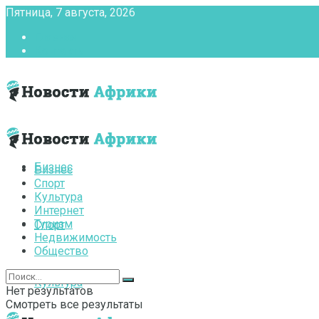
Пятница, 7 августа, 2026
Главная
Контакты
Бизнес
Бизнес
Спорт
Культура
Интернет
Туризм
Спорт
Недвижимость
Общество
Культура
Нет результатов
Смотреть все результаты