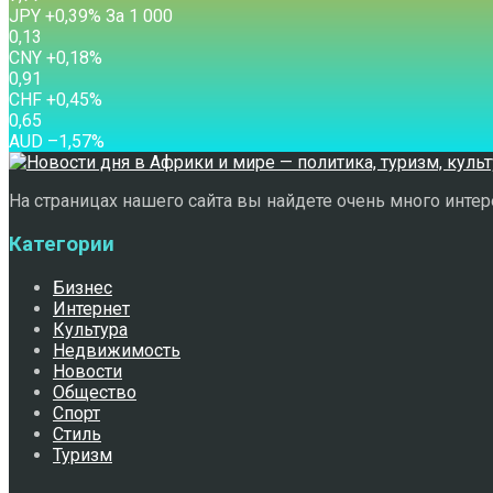
JPY
+0,39
%
За 1 000
0,13
CNY
+0,18
%
0,91
CHF
+0,45
%
0,65
AUD
–1,57
%
На страницах нашего сайта вы найдете очень много интере
Категории
Бизнес
Интернет
Культура
Недвижимость
Новости
Общество
Спорт
Стиль
Туризм