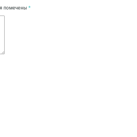
ля помечены
*