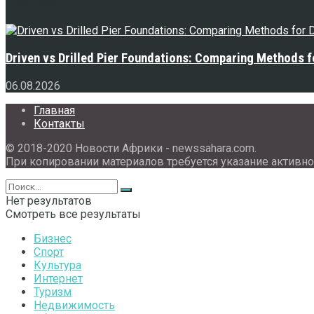
Свежее
Driven vs Drilled Pier Foundations: Comparing Methods f
06.08.2026
Главная
Контакты
© 2018-2020 Новости Африки - newssahara.com.
При копировании материалов требуется указание активно
Нет результатов
Смотреть все результаты
Бизнес
Спорт
Культура
Интернет
Туризм
Недвижимость