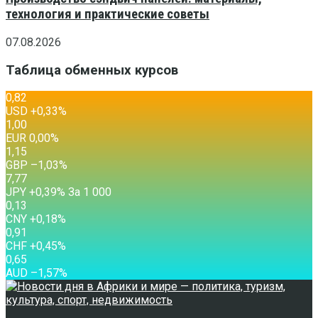
технология и практические советы
07.08.2026
Таблица обменных курсов
0,82
USD
+0,33
%
1,00
EUR
0,00
%
1,15
GBP
–1,03
%
7,77
JPY
+0,39
%
За 1 000
0,13
CNY
+0,18
%
0,91
CHF
+0,45
%
0,65
AUD
–1,57
%