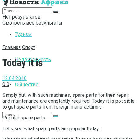
Интернет
Нет результатов
Смотреть все результаты
Туризм
Главная
Спорт
Недвижимость
Today it is
12.04.2018
0
0
Общество
Simply put, with such machines, spare parts for their repair
and maintenance are constantly required.
Today it is possible
to get spare parts from foreign manufacturers.
Popular spare parts
Let’s see what spare parts are popular today: