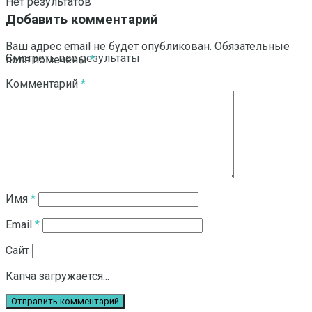
Нет результатов
Добавить комментарий
Ваш адрес email не будет опубликован.
Обязательные
Смотреть все результаты
поля помечены
*
Комментарий
*
Имя
*
Email
*
Сайт
Капча загружается...