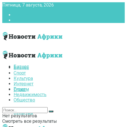
Пятница, 7 августа, 2026
Главная
Контакты
Бизнес
Бизнес
Спорт
Культура
Интернет
Туризм
Спорт
Недвижимость
Общество
Культура
Нет результатов
Смотреть все результаты