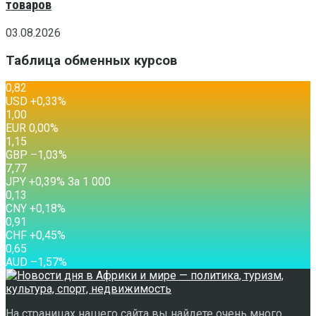
товаров
03.08.2026
Таблица обменных курсов
0,82
USD
+0,33
%
1,00
EUR
0,00
%
1,15
GBP
–1,03
%
7,77
JPY
+0,39
%
За 1 000
0,13
CNY
+0,18
%
0,91
CHF
+0,45
%
0,65
AUD
–1,57
%
На страницах нашего сайта вы найдете очень много