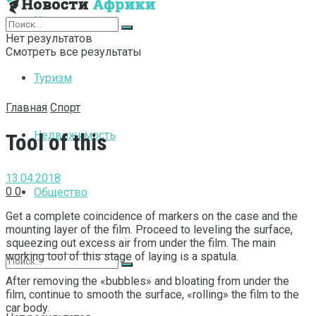
Интернет
Нет результатов
Смотреть все результаты
Туризм
Главная
Спорт
Недвижимость
Tool of this
13.04.2018
0
0
Общество
Get a complete coincidence of markers on the case and the
mounting layer of the film.
Proceed to leveling the surface,
squeezing out excess air from under the film. The main
working tool of this stage of laying is a spatula.
After removing the «bubbles» and bloating from under the
film, continue to smooth the surface, «rolling» the film to the
car body.