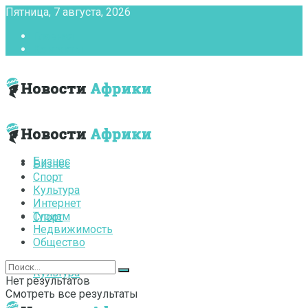
Пятница, 7 августа, 2026
Главная
Контакты
Бизнес
Бизнес
Спорт
Культура
Интернет
Туризм
Спорт
Недвижимость
Общество
Культура
Нет результатов
Смотреть все результаты