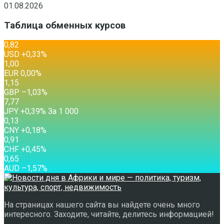
01.08.2026
Таблица обменных курсов
0,82
USD
+0,33
%
1,00
EUR
0,00
%
1,15
GBP
–1,03
%
7,77
JPY
+0,39
%
За 1 000
0,13
CNY
+0,18
%
0,91
CHF
+0,45
%
0,65
AUD
–1,57
%
На страницах нашего сайта вы найдете очень много
интересного. Заходите, читайте, делитесь информацией!