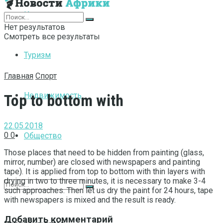
Интернет
Нет результатов
Смотреть все результаты
Туризм
Главная
Спорт
Недвижимость
Top to bottom with
22.05.2018
0
0
Общество
Those places that need to be hidden from painting (glass,
mirror, number) are closed with newspapers and painting
tape).
It is applied from top to bottom with thin layers with
drying in two to three minutes, it is necessary to make 3-4
such approaches. Then let us dry the paint for 24 hours, tape
with newspapers is mixed and the result is ready.
Добавить комментарий