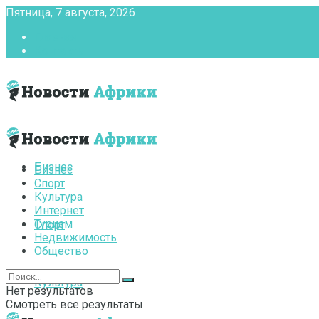
Пятница, 7 августа, 2026
Главная
Контакты
Бизнес
Бизнес
Спорт
Культура
Интернет
Туризм
Спорт
Недвижимость
Общество
Культура
Нет результатов
Смотреть все результаты