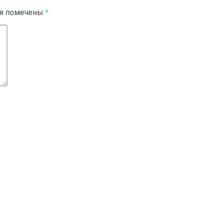
ля помечены
*