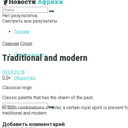
Интернет
Нет результатов
Смотреть все результаты
Туризм
Главная
Спорт
Недвижимость
Traditional and modern
03.04.2018
0
0
Общество
Classical reign
Classic palette that has the charm of the past.
In such combinations of color, a certain royal spirit is present
traditional and modern.
Добавить комментарий