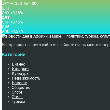
JPY
+0,39
%
За 1 000
0,13
CNY
+0,18
%
0,91
CHF
+0,45
%
0,65
AUD
–1,57
%
На страницах нашего сайта вы найдете очень много интере
Категории
Бизнес
Интернет
Культура
Недвижимость
Новости
Общество
Спорт
Стиль
Туризм