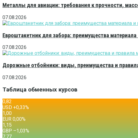
Металлы для авиации: требования к прочности, масс
07.08.2026
Евроштакетник для забора: преимущества материала
07.08.2026
Дорожные отбойники: виды, преимущества и правила
07.08.2026
Таблица обменных курсов
0,82
USD
+0,33
%
1,00
EUR
0,00
%
1,15
GBP
–1,03
%
7,77