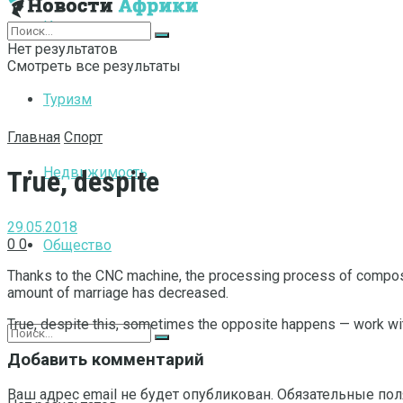
Интернет
Нет результатов
Смотреть все результаты
Туризм
Главная
Спорт
Недвижимость
True, despite
29.05.2018
0
0
Общество
Thanks to the CNC machine, the processing process of composit
amount of marriage has decreased.
True, despite this, sometimes the opposite happens — work with
Добавить комментарий
Ваш адрес email не будет опубликован.
Обязательные по