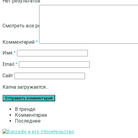
Нет результатов
Смотреть все результаты
Комментарий
*
Имя
*
Email
*
Сайт
Капча загружается...
В тренде
Комментарии
Последнее