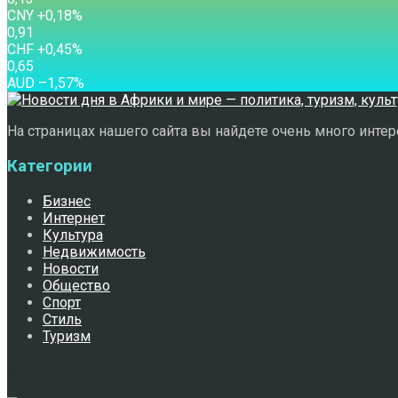
CNY
+0,18
%
0,91
CHF
+0,45
%
0,65
AUD
–1,57
%
На страницах нашего сайта вы найдете очень много интере
Категории
Бизнес
Интернет
Культура
Недвижимость
Новости
Общество
Спорт
Стиль
Туризм
Свежее