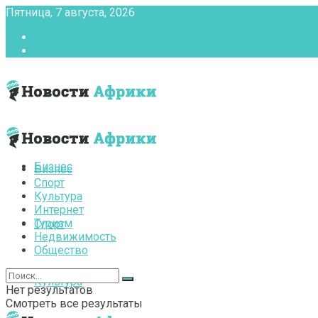
Пятница, 7 августа, 2026
Главная
Контакты
Бизнес
Бизнес
Спорт
Культура
Интернет
Туризм
Спорт
Недвижимость
Общество
Культура
Нет результатов
Смотреть все результаты