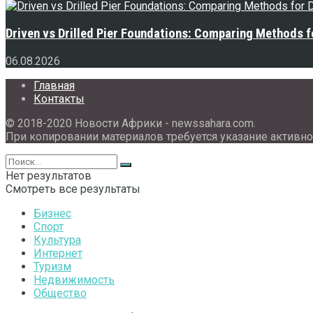
Driven vs Drilled Pier Foundations: Comparing Methods f
06.08.2026
Главная
Контакты
© 2018-2020 Новости Африки - newssahara.com.
При копировании материалов требуется указание активно
Нет результатов
Смотреть все результаты
Бизнес
Спорт
Культура
Интернет
Туризм
Недвижимость
Общество