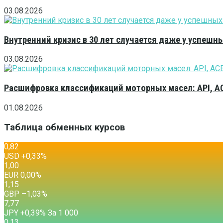
03.08.2026
Внутренний кризис в 30 лет случается даже у успешн
03.08.2026
Расшифровка классификаций моторных масел: API, A
01.08.2026
Таблица обменных курсов
0,82
USD
+0,33
%
1,00
EUR
0,00
%
1,15
GBP
–1,03
%
7,77
JPY
+0,39
%
За 1 000
0,13