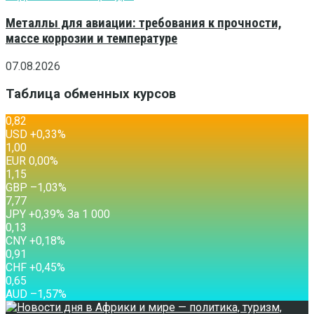
Металлы для авиации: требования к прочности,
массе коррозии и температуре
07.08.2026
Таблица обменных курсов
0,82
USD
+0,33
%
1,00
EUR
0,00
%
1,15
GBP
–1,03
%
7,77
JPY
+0,39
%
За 1 000
0,13
CNY
+0,18
%
0,91
CHF
+0,45
%
0,65
AUD
–1,57
%