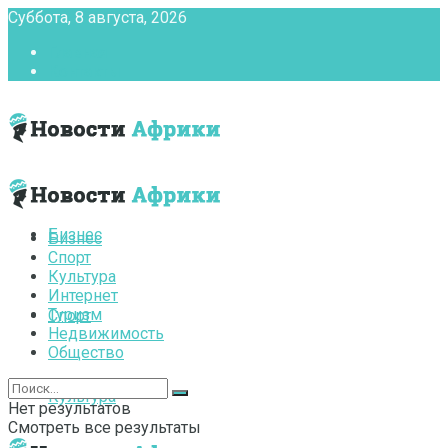
Суббота, 8 августа, 2026
Главная
Контакты
Бизнес
Бизнес
Спорт
Культура
Интернет
Туризм
Спорт
Недвижимость
Общество
Культура
Нет результатов
Смотреть все результаты