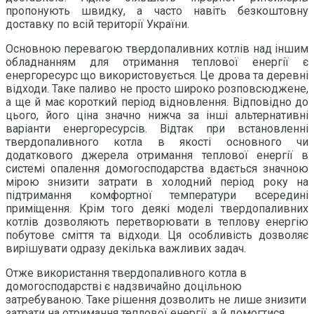
пропонують швидку, а часто навіть безкоштовну
доставку по всій території України.
Основною перевагою твердопаливних котлів над іншим
обладнанням для отримання теплової енергії є
енергоресурс що використовується. Це дрова та деревні
відходи. Таке паливо не просто широко розповсюджене,
а ще й має короткий період відновлення. Відповідно до
цього, його ціна значно нижча за інші альтернативні
варіанти енергоресурсів. Відтак при встановленні
твердопаливного котла в якості основного чи
додаткового джерела отримання теплової енергії в
системі опалення домогосподарства вдається значною
мірою знизити затрати в холодний період року на
підтримання комфортної температури всередині
приміщення. Крім того деякі моделі твердопаливних
котлів дозволяють перетворювати в теплову енергію
побутове сміття та відходи. Ця особливість дозволяє
вирішувати одразу декілька важливих задач.
Отже використання твердопаливного котла в
домогосподарстві є надзвичайно доцільною
затребуваною. Таке рішення дозволить не лише знизити
затрати на отримання теплової енергії, а й домогтися