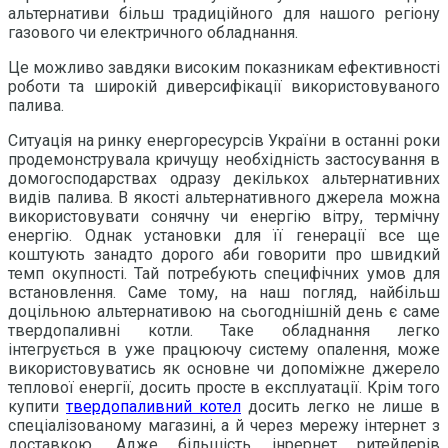
альтернативи більш традиційного для нашого регіону
газового чи електричного обладнання.
Це можливо завдяки високим показникам ефективності
роботи та широкій диверсифікації використовуваного
палива.
Ситуація на ринку енергоресурсів України в останні роки
продемонструвала кричущу необхідність застосування в
домогосподарствах одразу декількох альтернативних
видів палива. В якості альтернативного джерела можна
використовувати сонячну чи енергію вітру, термічну
енергію. Однак установки для її генерації все ще
коштують занадто дорого аби говорити про швидкий
темп окупності. Тай потребують специфічних умов для
встановлення. Саме тому, на наш погляд, найбільш
доцільною альтернативою на сьогоднішній день є саме
твердопаливні котли. Таке обладнання легко
інтегрується в уже працюючу систему опалення, може
використовуватись як основне чи допоміжне джерело
теплової енергії, досить просте в експлуатації. Крім того
купити
твердопаливний котел
досить легко не лише в
спеціалізованому магазині, а й через мережу інтернет з
доставкою. Адже більшість інрернет ритейлерів