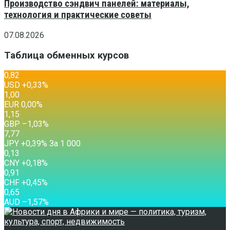
Производство сэндвич панелей: материалы,
технология и практические советы
07.08.2026
Таблица обменных курсов
0,82
USD
+0,33
%
1,00
EUR
0,00
%
1,15
GBP
–1,03
%
7,77
JPY
+0,39
%
За 1 000
0,13
CNY
+0,18
%
0,91
CHF
+0,45
%
0,65
AUD
–1,57
%