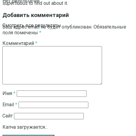
Нет результатов
superfluous to find out about it.
Добавить комментарий
Смотреть все результаты
Ваш адрес email не будет опубликован.
Обязательные
поля помечены
*
Комментарий
*
Имя
*
Email
*
Сайт
Капча загружается...