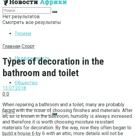
Интернет
Нет результатов
Смотреть все результаты
Туризм
Главная
Спорт
Недвижимость
Types of decoration in the
bathroom and toilet
Общество
13.07.2018
0
0
When repairing a bathroom and a toilet, many are probably
faced with the issue of choosing finishes and materials.
After
all, as is known in the bathroom, humidity is always increased
and therefore it is worth choosing moisture resistant
materials for decoration. By the way, now they often began to
build a house 6 by 6 with an attic, more details will not be