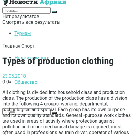
Интернет
Нет результатов
Смотреть все результаты
Туризм
Главная
Спорт
Недвижимость
Types of production clothing
23.05.2018
0
0
Общество
All clothing is divided into household class and production
class.
The production of the production class has a division
into the following 4 groups: working, departmental,
technological and special. Each group has its own purpose
and its own quality standards. General -purpose work clothes
are used in areas of activity where protection against
pollution and minor mechanical damage is required, most
often used in professions as train driver, operator of various