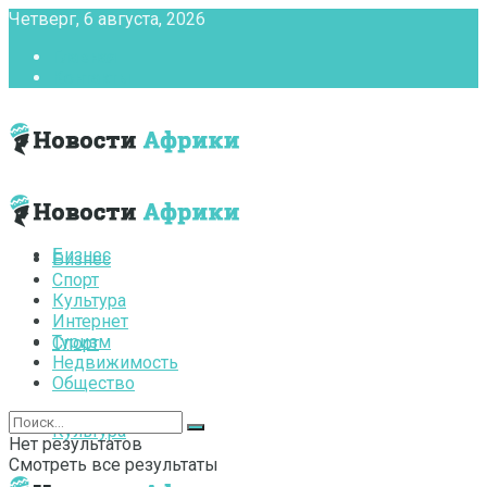
Четверг, 6 августа, 2026
Главная
Контакты
Бизнес
Бизнес
Спорт
Культура
Интернет
Туризм
Спорт
Недвижимость
Общество
Культура
Нет результатов
Смотреть все результаты