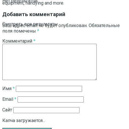
Нет результатов
equipment, handying and more.
Добавить комментарий
Смотреть все результаты
Ваш адрес email не будет опубликован.
Обязательные
поля помечены
*
Комментарий
*
Имя
*
Email
*
Сайт
Капча загружается...