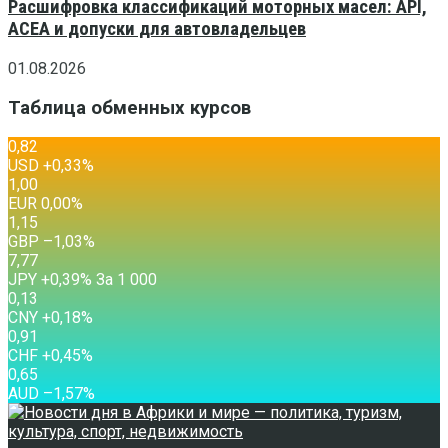
Расшифровка классификаций моторных масел: API,
ACEA и допуски для автовладельцев
01.08.2026
Таблица обменных курсов
0,82
USD
+0,33
%
1,00
EUR
0,00
%
1,15
GBP
–1,03
%
7,77
JPY
+0,39
%
За 1 000
0,13
CNY
+0,18
%
0,91
CHF
+0,45
%
0,65
AUD
–1,57
%