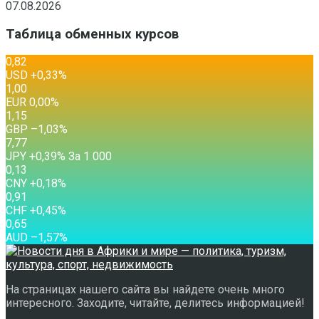
07.08.2026
Таблица обменных курсов
0,82
USD
+0,33
%
1,00
EUR
0,00
%
1,15
GBP
–1,03
%
7,77
JPY
+0,39
%
За 1 000
0,13
CNY
+0,18
%
0,91
CHF
+0,45
%
0,65
AUD
–1,57
%
На страницах нашего сайта вы найдете очень много
интересного. Заходите, читайте, делитесь информацией!