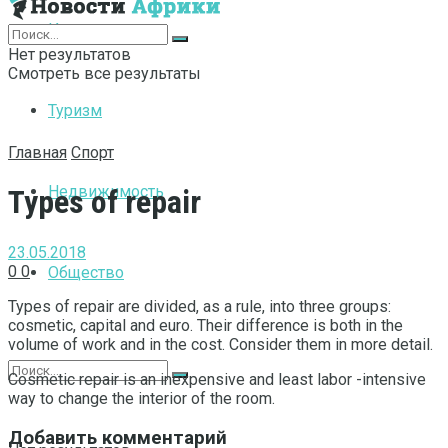
Интернет
Нет результатов
Смотреть все результаты
Туризм
Главная
Спорт
Недвижимость
Types of repair
23.05.2018
0
0
Общество
Types of repair are divided, as a rule, into three groups:
cosmetic, capital and euro.
Their difference is both in the
volume of work and in the cost. Consider them in more detail.
Cosmetic repair is an inexpensive and least labor -intensive
way to change the interior of the room.
Добавить комментарий