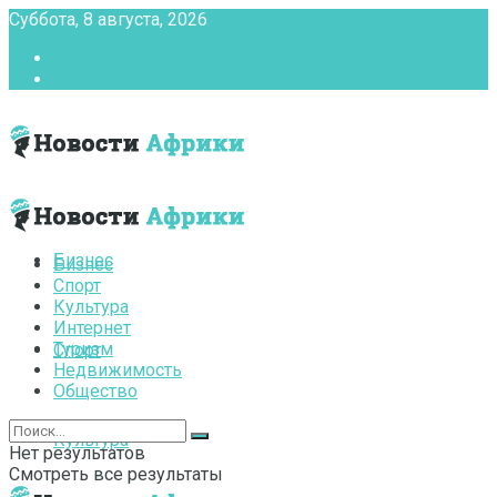
Суббота, 8 августа, 2026
Главная
Контакты
Бизнес
Бизнес
Спорт
Культура
Интернет
Туризм
Спорт
Недвижимость
Общество
Культура
Нет результатов
Смотреть все результаты