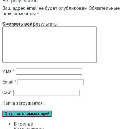
Нет результатов
Ваш адрес email не будет опубликован.
Обязательные
поля помечены
*
Комментарий
*
Смотреть все результаты
Имя
*
Email
*
Сайт
Капча загружается...
В тренде