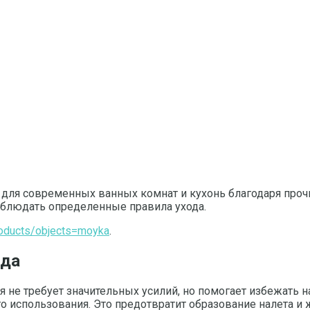
ля современных ванных комнат и кухонь благодаря прочно
облюдать определенные правила ухода.
products/objects=moyka
.
ода
 не требует значительных усилий, но помогает избежать н
 использования. Это предотвратит образование налета и ж