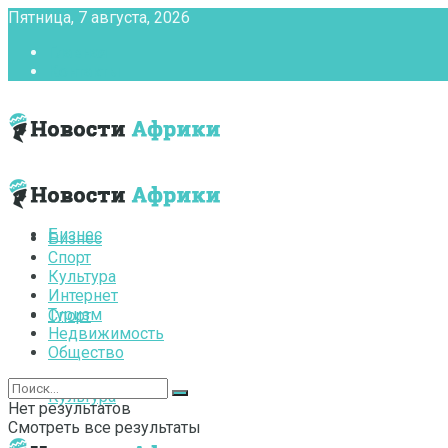
Пятница, 7 августа, 2026
Главная
Контакты
Бизнес
Бизнес
Спорт
Культура
Интернет
Туризм
Спорт
Недвижимость
Общество
Культура
Нет результатов
Смотреть все результаты