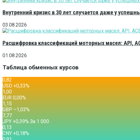
Внутренний кризис в 30 лет случается даже у успешн
03.08.2026
Расшифровка классификаций моторных масел: API, A
01.08.2026
Таблица обменных курсов
0,82
USD
+0,33
%
1,00
EUR
0,00
%
1,15
GBP
–1,03
%
7,77
JPY
+0,39
%
За 1 000
0,13
CNY
+0,18
%
0,91