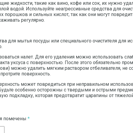
ящие жидкости, такие как вино, кофе или сок, их нужно у
плой водой. Используйте неагрессивные средства для очи
ых порошков и сильных кислот, так как они могут повреди
ухаживать регулярно.
ва для мытья посуды или специального очистителя для иск
о.
оваться налет. Для его удаления можно использовать слаб
акта уксуса с поверхностью. После этого обязательно пром
ови) можно удалить мягким раствором отбеливателя, не со
 протрите поверхность.
верхность может повредиться при неправильном использо
 Будьте особенно осторожны с твердыми и острыми предме
ю подкладку, которая предотвратит царапины от тяжелой 
ля помечены
*