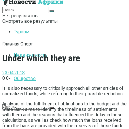
Интернет
Нет результатов
Смотреть все результаты
Туризм
Главная
Спорт
Недвижимость
Under which they are
23.04.2018
0
0
Общество
It is also necessary to critically approach all other articles of
normalized funds, while referring to their possible reduction.
Analysis of the fulfillment of obligations to the budget and the
State Bank aims to identify the timeliness of settlements
with them and the reasons that influenced the delay in these
calculations, as well as check how much the loans received
from the bank are provided with the reserves of those funds