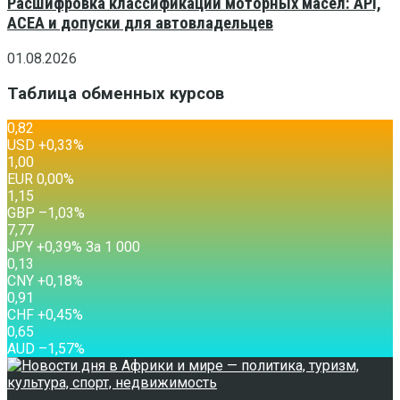
Расшифровка классификаций моторных масел: API,
ACEA и допуски для автовладельцев
01.08.2026
Таблица обменных курсов
0,82
USD
+0,33
%
1,00
EUR
0,00
%
1,15
GBP
–1,03
%
7,77
JPY
+0,39
%
За 1 000
0,13
CNY
+0,18
%
0,91
CHF
+0,45
%
0,65
AUD
–1,57
%