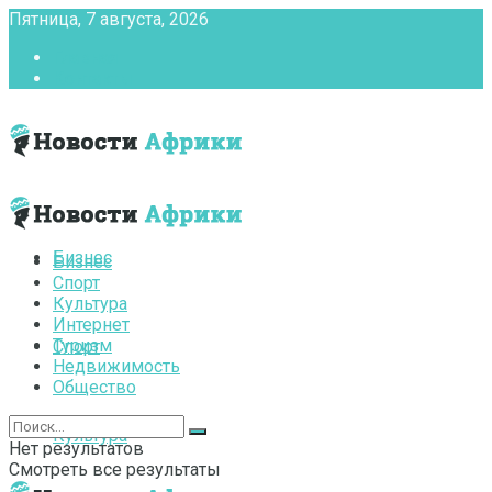
Пятница, 7 августа, 2026
Главная
Контакты
Бизнес
Бизнес
Спорт
Культура
Интернет
Туризм
Спорт
Недвижимость
Общество
Культура
Нет результатов
Смотреть все результаты