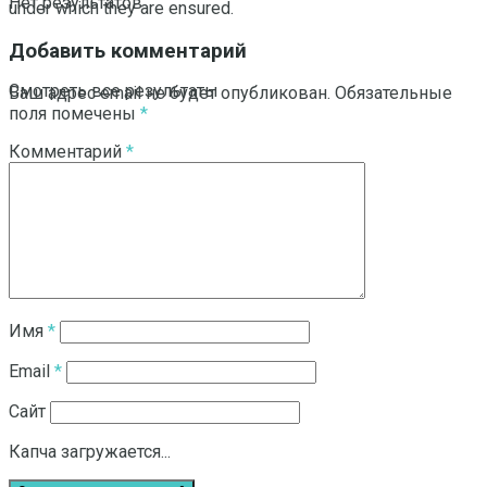
Нет результатов
under which they are ensured.
Добавить комментарий
Смотреть все результаты
Ваш адрес email не будет опубликован.
Обязательные
поля помечены
*
Комментарий
*
Имя
*
Email
*
Сайт
Капча загружается...