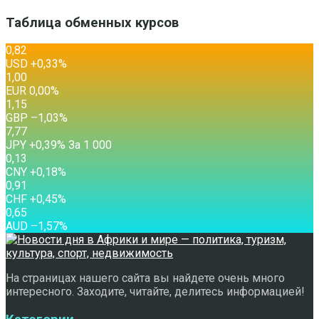
Таблица обменных курсов
0,82
USD
+0,33
%
1,00
EUR
0,00
%
1,15
GBP
–1,03
%
7,77
JPY
+0,39
%
За 1 000
0,13
CNY
+0,18
%
0,91
CHF
+0,45
%
0,65
AUD
–1,57
%
На страницах нашего сайта вы найдете очень много
интересного. Заходите, читайте, делитесь информацией!