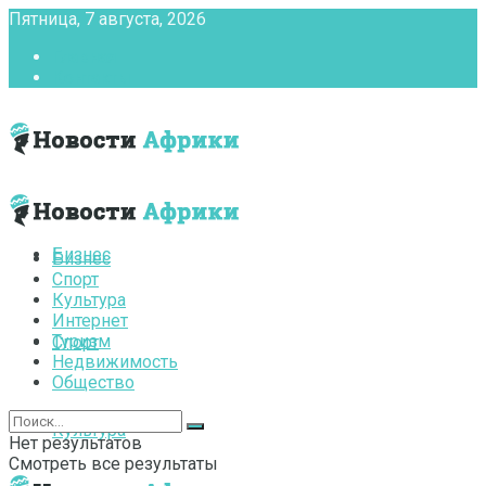
Пятница, 7 августа, 2026
Главная
Контакты
Бизнес
Бизнес
Спорт
Культура
Интернет
Туризм
Спорт
Недвижимость
Общество
Культура
Нет результатов
Смотреть все результаты