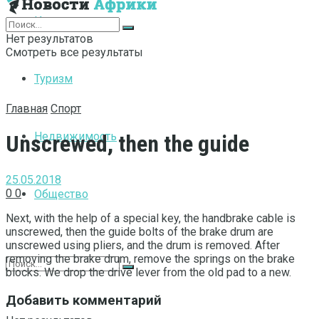
Интернет
Нет результатов
Смотреть все результаты
Туризм
Главная
Спорт
Недвижимость
Unscrewed, then the guide
25.05.2018
0
0
Общество
Next, with the help of a special key, the handbrake cable is
unscrewed, then the guide bolts of the brake drum are
unscrewed using pliers, and the drum is removed.
After
removing the brake drum, remove the springs on the brake
blocks. We drop the drive lever from the old pad to a new.
Добавить комментарий