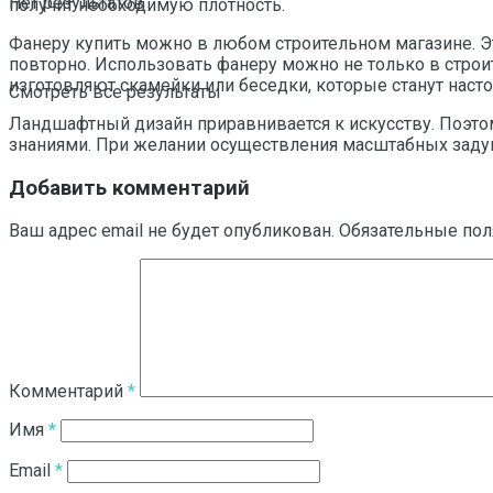
Нет результатов
получит необходимую плотность.
Фанеру купить можно в любом строительном магазине. Э
повторно. Использовать фанеру можно не только в строит
изготовляют скамейки или беседки, которые станут нас
Смотреть все результаты
Ландшафтный дизайн приравнивается к искусству. Поэт
знаниями. При желании осуществления масштабных задум
Добавить комментарий
Ваш адрес email не будет опубликован.
Обязательные по
Комментарий
*
Имя
*
Email
*