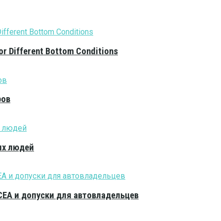
or Different Bottom Conditions
ров
ых людей
CEA и допуски для автовладельцев