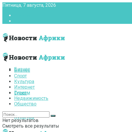
Пятница, 7 августа, 2026
Главная
Контакты
Бизнес
Бизнес
Спорт
Культура
Интернет
Туризм
Спорт
Недвижимость
Общество
Культура
Нет результатов
Смотреть все результаты