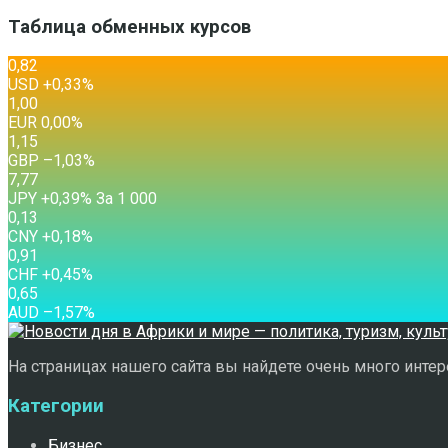
Таблица обменных курсов
0,82
USD
+0,33
%
1,00
EUR
0,00
%
1,15
GBP
–1,03
%
7,77
JPY
+0,39
%
За 1 000
0,13
CNY
+0,18
%
0,91
CHF
+0,45
%
0,65
AUD
–1,57
%
На страницах нашего сайта вы найдете очень много интере
Категории
Бизнес