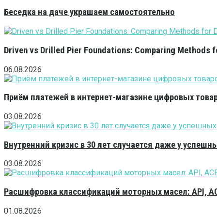
Беседка на даче украшаем самостоятельно
Driven vs Drilled Pier Foundations: Comparing Methods f
06.08.2026
Приём платежей в интернет-магазине цифровых това
03.08.2026
Внутренний кризис в 30 лет случается даже у успешн
03.08.2026
Расшифровка классификаций моторных масел: API, A
01.08.2026