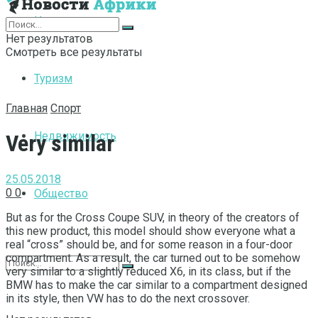
Интернет
Нет результатов
Смотреть все результаты
Туризм
Главная
Спорт
Недвижимость
Very similar
25.05.2018
0
0
Общество
But as for the Cross Coupe SUV, in theory of the creators of
this new product, this model should show everyone what a
real “cross” should be, and for some reason in a four-door
compartment.
As a result, the car turned out to be somehow
very similar to a slightly reduced X6, in its class, but if the
BMW has to make the car similar to a compartment designed
in its style, then VW has to do the next crossover.