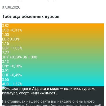
07.08.2026
Таблица обменных курсов
0,82
USD
+0,33
%
1,00
EUR
0,00
%
1,15
GBP
–1,03
%
7,77
JPY
+0,39
%
За 1 000
0,13
CNY
+0,18
%
0,91
CHF
+0,45
%
0,65
AUD
–1,57
%
На страницах нашего сайта вы найдете очень много
интересного. Заходите, читайте, делитесь информацией!