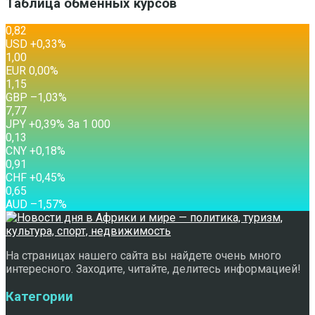
Таблица обменных курсов
0,82
USD
+0,33
%
1,00
EUR
0,00
%
1,15
GBP
–1,03
%
7,77
JPY
+0,39
%
За 1 000
0,13
CNY
+0,18
%
0,91
CHF
+0,45
%
0,65
AUD
–1,57
%
На страницах нашего сайта вы найдете очень много
интересного. Заходите, читайте, делитесь информацией!
Категории