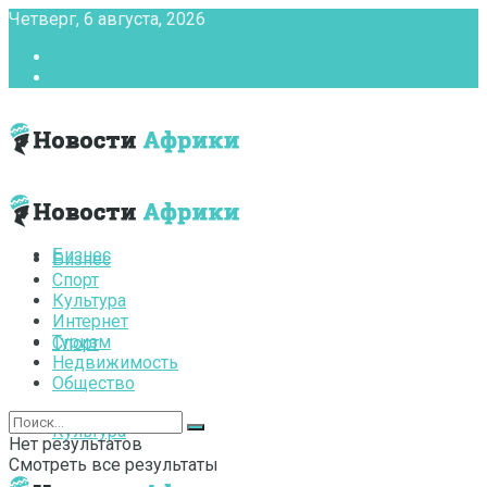
Четверг, 6 августа, 2026
Главная
Контакты
Бизнес
Бизнес
Спорт
Культура
Интернет
Туризм
Спорт
Недвижимость
Общество
Культура
Нет результатов
Смотреть все результаты