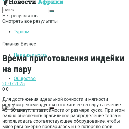
Интернет
Нет результатов
Смотреть все результаты
Туризм
Главная
Бизнес
Недвижимость
Время приготовления индейки
на пару
Общество
20.07.2025
0
0
Для достижения идеальной сочности и мягкости
индейки рекомендуется готовить ее на пару в течение
45–60 минут
, в зависимости от размера куска. При этом
важно обеспечить правильное распределение тепла и
использовать соответствующее оборудование, чтобы
мясо равномерно пропарилось и не потеряло свои