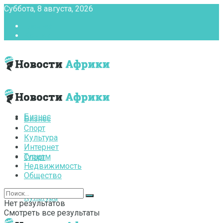
Суббота, 8 августа, 2026
Главная
Контакты
Бизнес
Бизнес
Спорт
Культура
Интернет
Туризм
Спорт
Недвижимость
Общество
Культура
Нет результатов
Смотреть все результаты