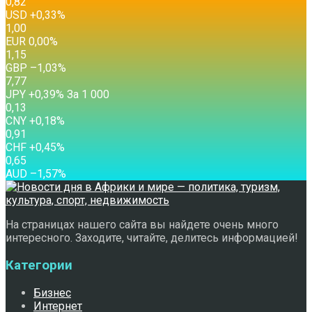
0,82
USD
+0,33
%
1,00
EUR
0,00
%
1,15
GBP
–1,03
%
7,77
JPY
+0,39
%
За 1 000
0,13
CNY
+0,18
%
0,91
CHF
+0,45
%
0,65
AUD
–1,57
%
На страницах нашего сайта вы найдете очень много
интересного. Заходите, читайте, делитесь информацией!
Категории
Бизнес
Интернет