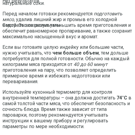
Нет результатов
натуральные соки.
Перед началом готовки рекомендуется
подготовить
мясо
, удалив лишний жир и промыв его холодной
водой. Это позволит уменьшить время приготовления и
Смотреть все результаты
обеспечит равномерное пропаривание, а также сохранит
максимально насыщенный вкус и аромат.
Если вы готовите целую индейку или большие части,
нужно учитывать, что
чем больше объем
, тем дольше
потребуется для полной готовности. Обычно на каждый
килограмм мяса приходится от
40 до 60 минут
приготовления на пару, что позволяет определить
примерное время и избежать недоготовки или
переваривания.
Используйте кухонный термометр для контроля
внутренней температуры – она должна достигать
74°C
в
самой толстой части мяса, что обеспечит безопасность и
сочность блюда. Время также зависит от типа
пароварки, поэтому рекомендуется учитывать
инструкции к вашему прибору и регулировать
параметры по мере необходимости.