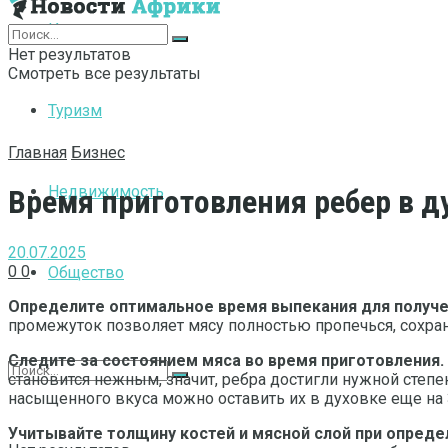
Интернет
Нет результатов
Смотреть все результаты
Туризм
Главная
Бизнес
Недвижимость
Время приготовления ребер в д
20.07.2025
0
0
Общество
Определите оптимальное время выпекания для получен
промежуток позволяет мясу полностью пропечься, сохрани
Следите за состоянием мяса во время приготовления.
становится нежным, значит, ребра достигли нужной степен
насыщенного вкуса можно оставить их в духовке еще на 
Учитывайте толщину костей и мясной слой при опреде