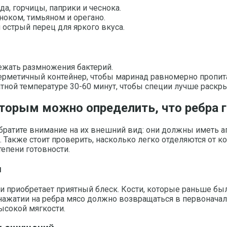
а, горчицы, паприки и чеснока.
ноком, тимьяном и орегано.
 острый перец для яркого вкуса.
ежать размножения бактерий.
ерметичный контейнер, чтобы маринад равномерно пропит
тной температуре 30-60 минут, чтобы специи лучше раскр
которым можно определить, что ребра 
братите внимание на их внешний вид: они должны иметь а
 Также стоит проверить, насколько легко отделяются от ко
тепени готовности.
и
е и приобретает приятный блеск. Кости, которые раньше б
нажатии на ребра мясо должно возвращаться в первоначаль
ысокой мягкости.