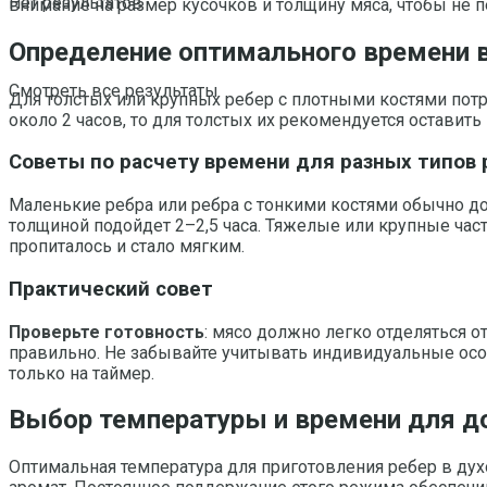
Нет результатов
внимание на размер кусочков и толщину мяса, чтобы не п
Определение оптимального времени в
Смотреть все результаты
Для толстых или крупных ребер с плотными костями потре
около 2 часов, то для толстых их рекомендуется оставить 
Советы по расчету времени для разных типов 
Маленькие ребра или ребра с тонкими костями обычно до
толщиной подойдет 2–2,5 часа. Тяжелые или крупные части
пропиталось и стало мягким.
Практический совет
Проверьте готовность
: мясо должно легко отделяться о
правильно. Не забывайте учитывать индивидуальные особ
только на таймер.
Выбор температуры и времени для д
Оптимальная температура для приготовления ребер в духо