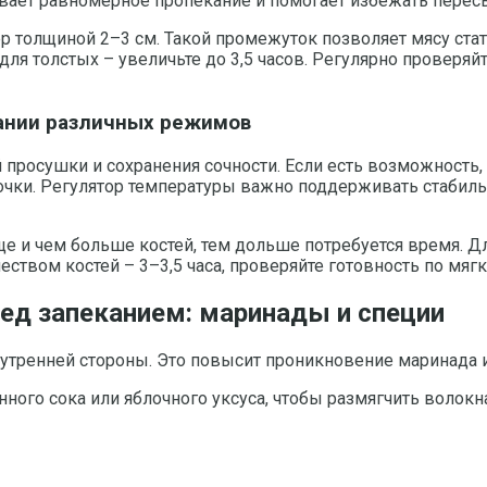
вает равномерное пропекание и помогает избежать перес
 толщиной 2–3 см. Такой промежуток позволяет мясу стать
 для толстых – увеличьте до 3,5 часов. Регулярно проверяй
вании различных режимов
росушки и сохранения сочности. Если есть возможность, н
очки. Регулятор температуры важно поддерживать стабильн
ще и чем больше костей, тем дольше потребуется время. Дл
еством костей – 3–3,5 часа, проверяйте готовность по мяг
ред запеканием: маринады и специи
нутренней стороны. Это повысит проникновение маринада и
ного сока или яблочного уксуса, чтобы размягчить волокна