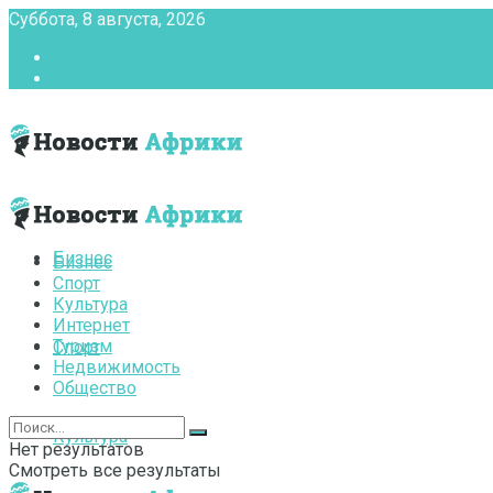
Суббота, 8 августа, 2026
Главная
Контакты
Бизнес
Бизнес
Спорт
Культура
Интернет
Туризм
Спорт
Недвижимость
Общество
Культура
Нет результатов
Смотреть все результаты