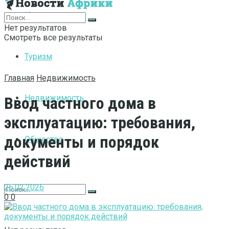
Интернет
Нет результатов
Смотреть все результаты
Туризм
Главная
Недвижимость
Недвижимость
Ввод частного дома в
эксплуатацию: требования,
документы и порядок
Общество
действий
25.02.2026
0
0