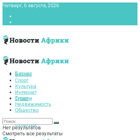
Четверг, 6 августа, 2026
Главная
Контакты
Бизнес
Бизнес
Спорт
Культура
Интернет
Туризм
Спорт
Недвижимость
Общество
Культура
Нет результатов
Смотреть все результаты