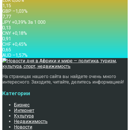
EUR
0,00
%
1,15
GBP
–1,03
%
7,77
JPY
+0,39
%
За 1 000
0,13
CNY
+0,18
%
0,91
CHF
+0,45
%
0,65
AUD
–1,57
%
На страницах нашего сайта вы найдете очень много
интересного. Заходите, читайте, делитесь информацией!
Категории
Бизнес
Интернет
Культура
Недвижимость
Новости