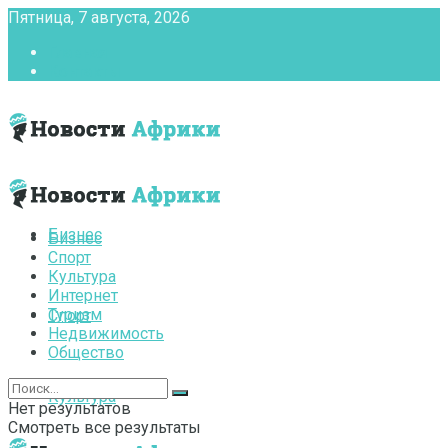
Пятница, 7 августа, 2026
Главная
Контакты
Бизнес
Бизнес
Спорт
Культура
Интернет
Туризм
Спорт
Недвижимость
Общество
Культура
Нет результатов
Смотреть все результаты