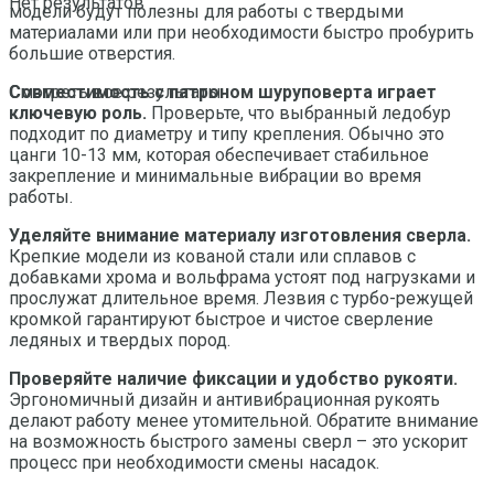
Нет результатов
модели будут полезны для работы с твердыми
материалами или при необходимости быстро пробурить
большие отверстия.
Совместимость с патроном шуруповерта играет
Смотреть все результаты
ключевую роль.
Проверьте, что выбранный ледобур
подходит по диаметру и типу крепления. Обычно это
цанги 10-13 мм, которая обеспечивает стабильное
закрепление и минимальные вибрации во время
работы.
Уделяйте внимание материалу изготовления сверла.
Крепкие модели из кованой стали или сплавов с
добавками хрома и вольфрама устоят под нагрузками и
прослужат длительное время. Лезвия с турбо-режущей
кромкой гарантируют быстрое и чистое сверление
ледяных и твердых пород.
Проверяйте наличие фиксации и удобство рукояти.
Эргономичный дизайн и антивибрационная рукоять
делают работу менее утомительной. Обратите внимание
на возможность быстрого замены сверл – это ускорит
процесс при необходимости смены насадок.