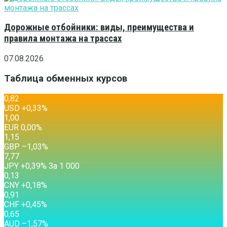
Дорожные отбойники: виды, преимущества и
правила монтажа на трассах
07.08.2026
Таблица обменных курсов
0,82
USD
+0,33
%
1,00
EUR
0,00
%
1,15
GBP
–1,03
%
7,77
JPY
+0,39
%
За 1 000
0,13
CNY
+0,18
%
0,91
CHF
+0,45
%
0,65
AUD
–1,57
%