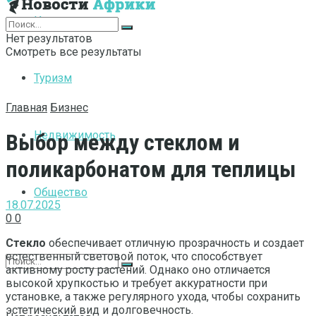
Интернет
Нет результатов
Смотреть все результаты
Туризм
Главная
Бизнес
Недвижимость
Выбор между стеклом и
поликарбонатом для теплицы
Общество
18.07.2025
0
0
Стекло
обеспечивает отличную прозрачность и создает
естественный световой поток, что способствует
активному росту растений. Однако оно отличается
высокой хрупкостью и требует аккуратности при
установке, а также регулярного ухода, чтобы сохранить
эстетический вид и долговечность.