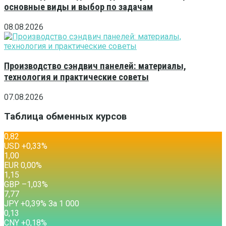
основные виды и выбор по задачам
08.08.2026
Производство сэндвич панелей: материалы,
технология и практические советы
07.08.2026
Таблица обменных курсов
0,82
USD
+0,33
%
1,00
EUR
0,00
%
1,15
GBP
–1,03
%
7,77
JPY
+0,39
%
За 1 000
0,13
CNY
+0,18
%