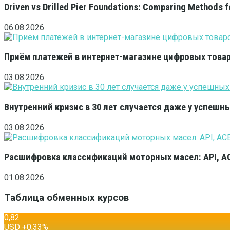
Driven vs Drilled Pier Foundations: Comparing Methods f
06.08.2026
Приём платежей в интернет-магазине цифровых това
03.08.2026
Внутренний кризис в 30 лет случается даже у успешн
03.08.2026
Расшифровка классификаций моторных масел: API, A
01.08.2026
Таблица обменных курсов
0,82
USD
+0,33
%