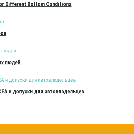
or Different Bottom Conditions
ров
ых людей
CEA и допуски для автовладельцев