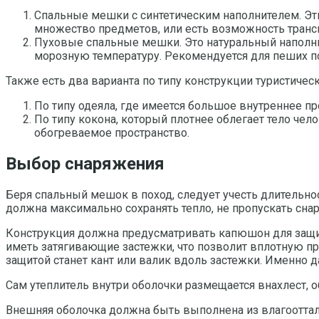
Спальные мешки с синтетическим наполнителем. Эти
множество предметов, или есть возможность трансп
Пуховые спальные мешки. Это натуральный наполнит
морозную температуру. Рекомендуется для пеших по
Также есть два варианта по типу конструкции туристичес
По типу одеяла, где имеется большое внутреннее п
По типу кокона, который плотнее облегает тело чел
обогреваемое пространство.
Выбор снаряжения
Беря спальный мешок в поход, следует учесть длительно
должна максимально сохранять тепло, не пропускать снар
Конструкция должна предусматривать капюшон для защит
иметь затягивающие застежки, что позволит вплотную пр
защитой станет кант или валик вдоль застежки. Именно 
Сам утеплитель внутри оболочки размещается внахлест, 
Внешняя оболочка должна быть выполнена из влагооттал