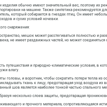
 изделия обычно имеют значительный вес, поэтому их реко
ортировки на машине. Также синтетика рекомендуется для
ель, который собирается в гнездах птиц. Он имеет небо
ходов и сухих условий ночевки.
кого снаряжения:
ространство, мешок может расстегиваться полностью и раз
овека, не имеет раздвижных частей, но может соединяться
сть путешествия и природно-климатические условия, в кот
ужи влагу.
ы головы, и воротник, чтобы сократить потери тепла из 
икладывать ткань к лицу, предотвращая уход воздуха из в
данный шов является наиболее тонкой частью спального ме
образуя несколько слоев защиты, предотвращая проникнове
кивающего и прочного материала, сопротивляющаяся исти