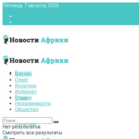
Пятница, 7 августа, 2026
Главная
Контакты
Бизнес
Бизнес
Спорт
Культура
Интернет
Туризм
Спорт
Недвижимость
Общество
Культура
Нет результатов
Смотреть все результаты