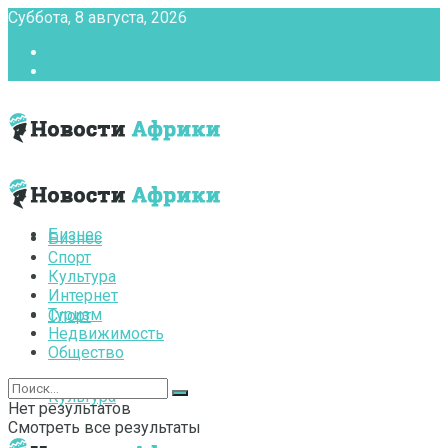
Суббота, 8 августа, 2026
Главная
Контакты
Бизнес
Бизнес
Спорт
Культура
Интернет
Туризм
Спорт
Недвижимость
Общество
Культура
Нет результатов
Смотреть все результаты