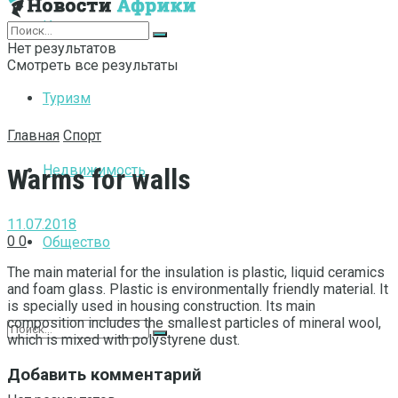
Интернет
Нет результатов
Смотреть все результаты
Туризм
Главная
Спорт
Недвижимость
Warms for walls
11.07.2018
0
0
Общество
The main material for the insulation is plastic, liquid ceramics
and foam glass.
Plastic is environmentally friendly material. It
is specially used in housing construction. Its main
composition includes the smallest particles of mineral wool,
which is mixed with polystyrene dust.
Добавить комментарий