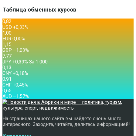
Таблица обменных курсов
0,82
USD
+0,33
%
1,00
EUR
0,00
%
1,15
GBP
–1,03
%
7,77
JPY
+0,39
%
За 1 000
0,13
CNY
+0,18
%
0,91
CHF
+0,45
%
0,65
AUD
–1,57
%
На страницах нашего сайта вы найдете очень много
интересного. Заходите, читайте, делитесь информацией!