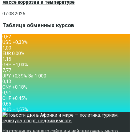
массе коррозии и температуре
07.08.2026
Таблица обменных курсов
0,82
USD
+0,33
%
1,00
EUR
0,00
%
1,15
GBP
–1,03
%
7,77
JPY
+0,39
%
За 1 000
0,13
CNY
+0,18
%
0,91
CHF
+0,45
%
0,65
AUD
–1,57
%
На страницах нашего сайта вы найдете очень много