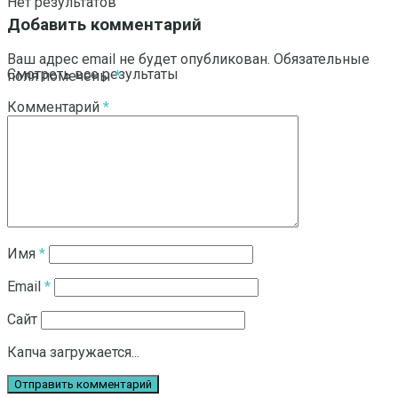
Нет результатов
Добавить комментарий
Ваш адрес email не будет опубликован.
Обязательные
Смотреть все результаты
поля помечены
*
Комментарий
*
Имя
*
Email
*
Сайт
Капча загружается...