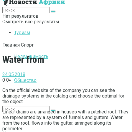
Интернет
Нет результатов
Смотреть все результаты
Туризм
Главная
Спорт
Недвижимость
Water from
24.05.2018
0
0
Общество
On the official website of the company you can see the
drainage systems in the catalog and choose the optimal for
the object.
Linear drains are arranged in houses with a pitched roof. They
are represented by a system of funnels and gutters. Water
from the roof, flows into the gutter, arranged along its
perimeter.