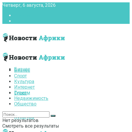
Четверг, 6 августа, 2026
Главная
Контакты
Бизнес
Бизнес
Спорт
Культура
Интернет
Туризм
Спорт
Недвижимость
Общество
Культура
Нет результатов
Смотреть все результаты