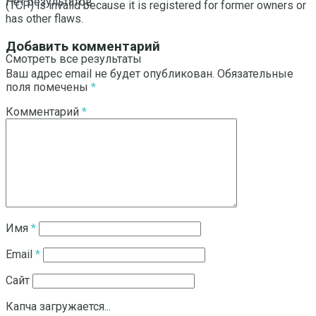
Нет результатов
(TCP) is invalid because it is registered for former owners or
has other flaws.
Добавить комментарий
Смотреть все результаты
Ваш адрес email не будет опубликован.
Обязательные
поля помечены
*
Комментарий
*
Имя
*
Email
*
Сайт
Капча загружается...