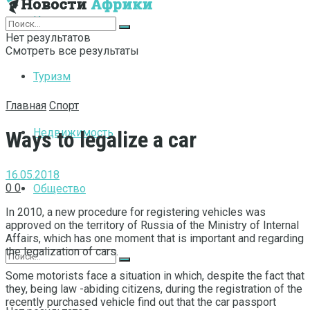
Интернет
Нет результатов
Смотреть все результаты
Туризм
Главная
Спорт
Недвижимость
Ways to legalize a car
16.05.2018
0
0
Общество
In 2010, a new procedure for registering vehicles was
approved on the territory of Russia of the Ministry of Internal
Affairs, which has one moment that is important and regarding
the legalization of cars.
Some motorists face a situation in which, despite the fact that
they, being law -abiding citizens, during the registration of the
recently purchased vehicle find out that the car passport