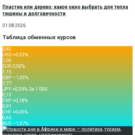
Пластик или дерево: какое окно выбрать для тепла
тишины и долговечности
01.08.2026
Таблица обменных курсов
0,82
USD
+0,33
%
1,00
EUR
0,00
%
1,15
GBP
–1,03
%
7,77
JPY
+0,39
%
За 1 000
0,13
CNY
+0,18
%
0,91
CHF
+0,45
%
0,65
AUD
–1,57
%