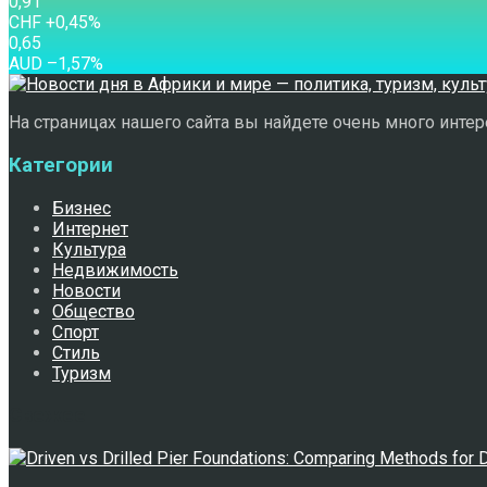
0,91
CHF
+0,45
%
0,65
AUD
–1,57
%
На страницах нашего сайта вы найдете очень много интере
Категории
Бизнес
Интернет
Культура
Недвижимость
Новости
Общество
Спорт
Стиль
Туризм
Свежее