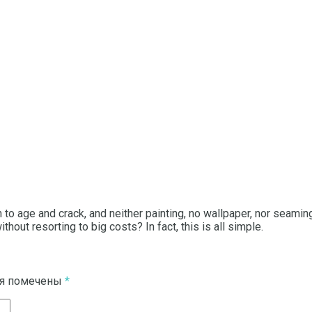
in to age and crack, and neither painting, no wallpaper, nor seami
hout resorting to big costs? In fact, this is all simple.
ля помечены
*