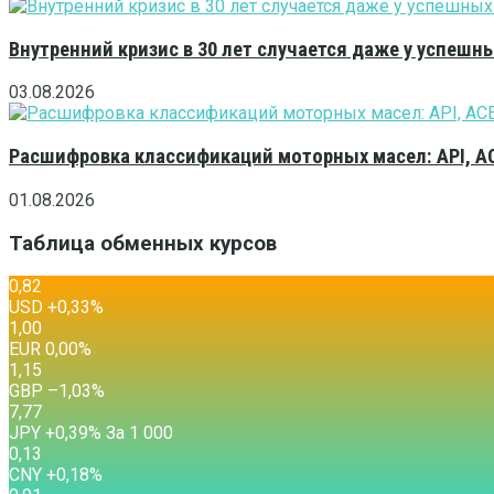
Внутренний кризис в 30 лет случается даже у успешн
03.08.2026
Расшифровка классификаций моторных масел: API, A
01.08.2026
Таблица обменных курсов
0,82
USD
+0,33
%
1,00
EUR
0,00
%
1,15
GBP
–1,03
%
7,77
JPY
+0,39
%
За 1 000
0,13
CNY
+0,18
%