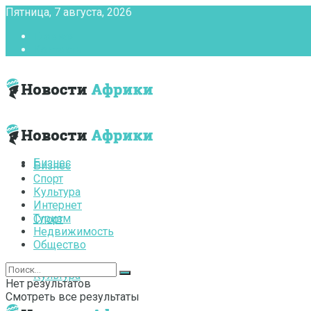
Пятница, 7 августа, 2026
Главная
Контакты
Бизнес
Бизнес
Спорт
Культура
Интернет
Туризм
Спорт
Недвижимость
Общество
Культура
Нет результатов
Смотреть все результаты