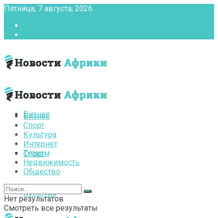
Пятница, 7 августа, 2026
Главная
Контакты
Бизнес
Бизнес
Спорт
Культура
Интернет
Туризм
Спорт
Недвижимость
Общество
Культура
Нет результатов
Смотреть все результаты