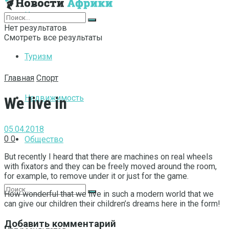
Интернет
Нет результатов
Смотреть все результаты
Туризм
Главная
Спорт
Недвижимость
We live in
05.04.2018
0
0
Общество
But recently I heard that there are machines on real wheels
with fixators and they can be freely moved around the room,
for example, to remove under it or just for the game.
How wonderful that we live in such a modern world that we
can give our children their children’s dreams here in the form!
Добавить комментарий