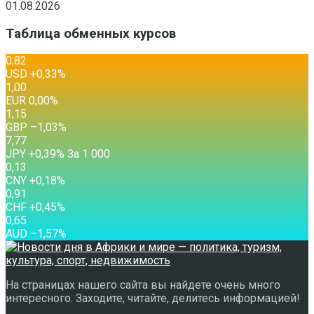
01.08.2026
Таблица обменных курсов
0,82
USD
+0,33
%
1,00
EUR
0,00
%
1,15
GBP
–1,03
%
7,77
JPY
+0,39
%
За 1 000
0,13
CNY
+0,18
%
0,91
CHF
+0,45
%
0,65
AUD
–1,57
%
На страницах нашего сайта вы найдете очень много
интересного. Заходите, читайте, делитесь информацией!