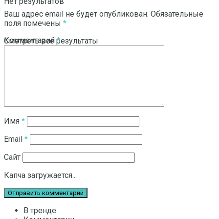
Нет результатов
Ваш адрес email не будет опубликован.
Обязательные
поля помечены
*
Комментарий
*
Смотреть все результаты
Имя
*
Email
*
Сайт
Капча загружается...
В тренде