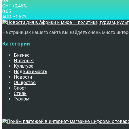
0,91
CHF
+0,45
%
0,65
AUD
–1,57
%
На страницах нашего сайта вы найдете очень много интере
Категории
Бизнес
Интернет
Культура
Недвижимость
Новости
Общество
Спорт
Стиль
Туризм
Свежее