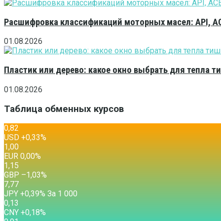
Расшифровка классификаций моторных масел: API, A
01.08.2026
Пластик или дерево: какое окно выбрать для тепла 
01.08.2026
Таблица обменных курсов
0,82
USD
+0,33
%
1,00
EUR
0,00
%
1,15
GBP
–1,03
%
7,77
JPY
+0,39
%
За 1 000
0,13
CNY
+0,18
%