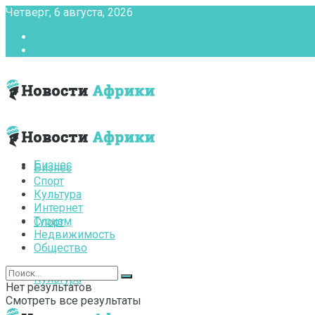
Четверг, 6 августа, 2026
Главная
Контакты
Бизнес
Бизнес
Спорт
Культура
Интернет
Туризм
Спорт
Недвижимость
Общество
Культура
Нет результатов
Смотреть все результаты