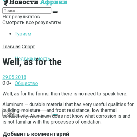
Интернет
Нет результатов
Смотреть все результаты
Туризм
Главная
Спорт
Недвижимость
Well, as for the
29.05.2018
0
0
Общество
Well, as for the forms, then there is no need to speak here.
Aluminum — durable material that has very useful qualities for
building: moisture — and frost resistance, low thermal
conductivity. Aluminum does not know what corrosion is and
is not familiar with the processes of oxidation.
Добавить комментарий