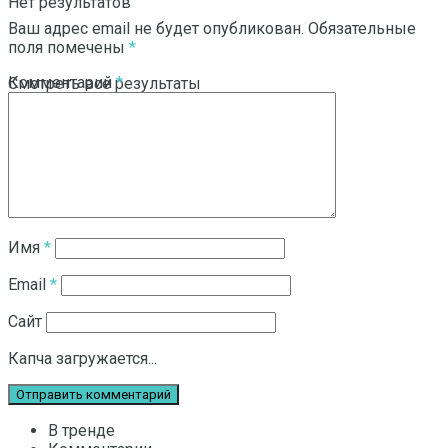
Нет результатов
Ваш адрес email не будет опубликован.
Обязательные
поля помечены
*
Комментарий
*
Смотреть все результаты
Имя
*
Email
*
Сайт
Капча загружается...
В тренде