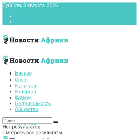
Суббота, 8 августа, 2026
Главная
Контакты
Бизнес
Бизнес
Спорт
Культура
Интернет
Туризм
Спорт
Недвижимость
Общество
Культура
Нет результатов
Смотреть все результаты