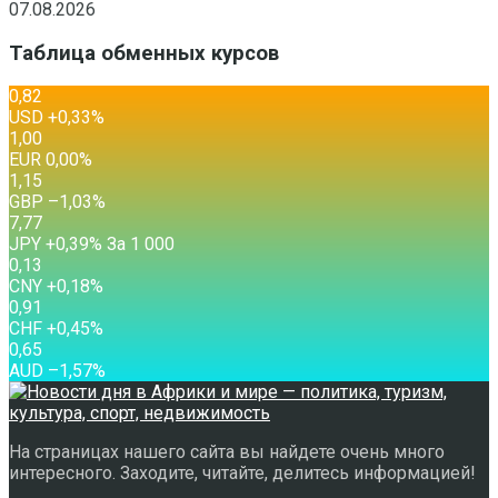
07.08.2026
Таблица обменных курсов
0,82
USD
+0,33
%
1,00
EUR
0,00
%
1,15
GBP
–1,03
%
7,77
JPY
+0,39
%
За 1 000
0,13
CNY
+0,18
%
0,91
CHF
+0,45
%
0,65
AUD
–1,57
%
На страницах нашего сайта вы найдете очень много
интересного. Заходите, читайте, делитесь информацией!