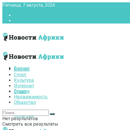
Пятница, 7 августа, 2026
Главная
Контакты
Бизнес
Бизнес
Спорт
Культура
Интернет
Туризм
Спорт
Недвижимость
Общество
Культура
Нет результатов
Смотреть все результаты