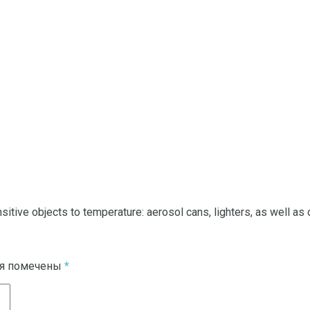
nsitive objects to temperature: aerosol cans, lighters, as well a
ля помечены
*