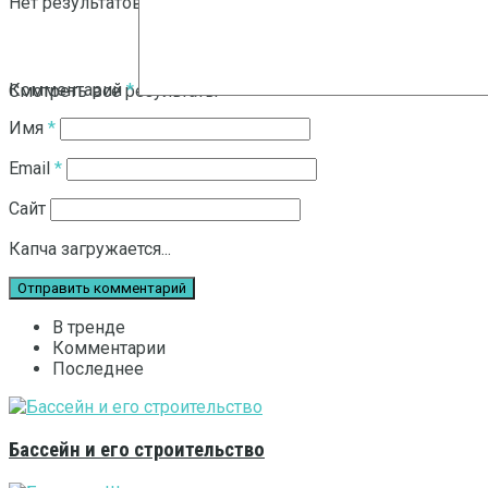
Нет результатов
Комментарий
*
Смотреть все результаты
Имя
*
Email
*
Сайт
Капча загружается...
В тренде
Комментарии
Последнее
Бассейн и его строительство