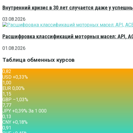
Внутренний кризис в 30 лет случается даже у успешн
03.08.2026
Расшифровка классификаций моторных масел: API, A
01.08.2026
Таблица обменных курсов
0,82
USD
+0,33
%
1,00
EUR
0,00
%
1,15
GBP
–1,03
%
7,77
JPY
+0,39
%
За 1 000
0,13
CNY
+0,18
%
0,91