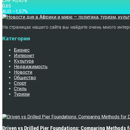
CHF
+0,45
%
0,65
AUD
–1,57
%
На страницах нашего сайта вы найдете очень много интере
Категории
Бизнес
Интернет
Культура
Недвижимость
Новости
Общество
Спорт
Стиль
Туризм
Свежее
Driven vs Drilled Pier Foundations: Comparing Methods f