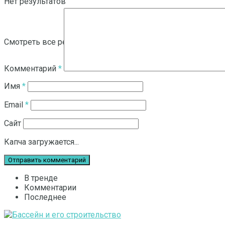
Нет результатов
Смотреть все результаты
Комментарий
*
Имя
*
Email
*
Сайт
Капча загружается...
В тренде
Комментарии
Последнее