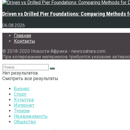
Driven vs Drilled Pier Foundations: Comparing Methods f
06.08.2026
Главная
Контакты
© 2018-2020 Новости Африки - newssahara.com.
При копировании материалов требуется указание активно
Нет результатов
Смотреть все результаты
Бизнес
Спорт
Культура
Интернет
Туризм
Недвижимость
Общество