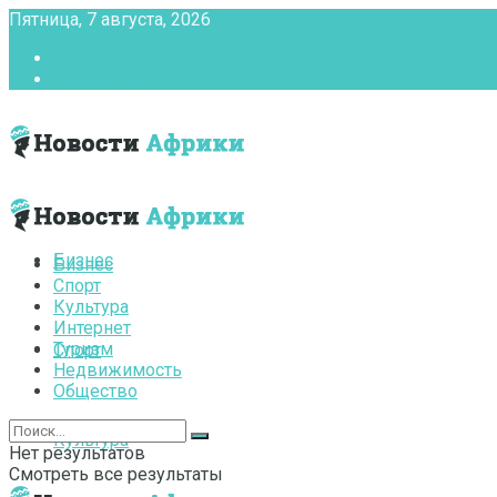
Пятница, 7 августа, 2026
Главная
Контакты
Бизнес
Бизнес
Спорт
Культура
Интернет
Туризм
Спорт
Недвижимость
Общество
Культура
Нет результатов
Смотреть все результаты