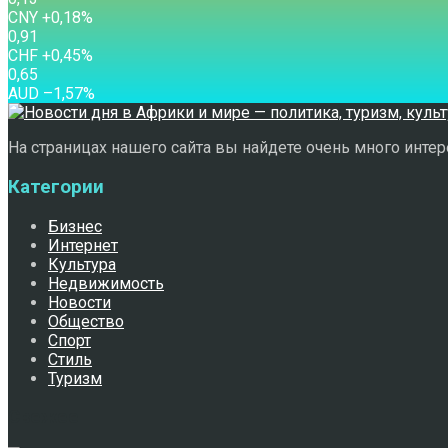
CNY
+0,18
%
0,91
CHF
+0,45
%
0,65
AUD
–1,57
%
На страницах нашего сайта вы найдете очень много интере
Категории
Бизнес
Интернет
Культура
Недвижимость
Новости
Общество
Спорт
Стиль
Туризм
Свежее