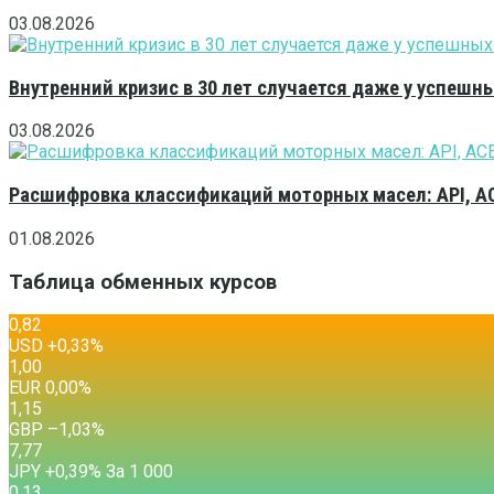
03.08.2026
Внутренний кризис в 30 лет случается даже у успешн
03.08.2026
Расшифровка классификаций моторных масел: API, A
01.08.2026
Таблица обменных курсов
0,82
USD
+0,33
%
1,00
EUR
0,00
%
1,15
GBP
–1,03
%
7,77
JPY
+0,39
%
За 1 000
0,13