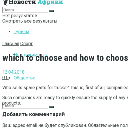
Интернет
Нет результатов
Смотреть все результаты
Туризм
Главная
Спорт
Недвижимость
which to choose and how to choo
12.04.2018
0
0
Общество
Who sells spare parts for trucks?
This is, first of all, companie
Such companies are ready to quickly ensure the supply of any sp
products.
Добавить комментарий
Ваш адрес email не будет опубликован.
Обязательные по