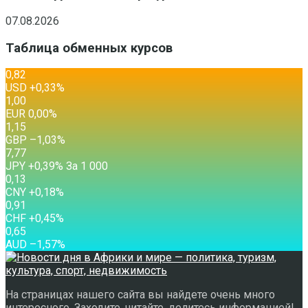
07.08.2026
Таблица обменных курсов
0,82
USD
+0,33
%
1,00
EUR
0,00
%
1,15
GBP
–1,03
%
7,77
JPY
+0,39
%
За 1 000
0,13
CNY
+0,18
%
0,91
CHF
+0,45
%
0,65
AUD
–1,57
%
На страницах нашего сайта вы найдете очень много
интересного. Заходите, читайте, делитесь информацией!