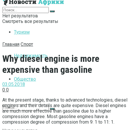
Интернет
Нет результатов
Смотреть все результаты
Туризм
Главная
Спорт
Недвижимость
Why diesel engine is more
expensive than gasoline
Общество
03.05.2018
0
0
At the present stage, thanks to advanced technologies, diesel
engines and their details are quite expensive.
Diesel engines
are much more effective than gasoline due to a higher
compression degree. Most gasoline engines have a
compression degree of compression from 9: 1 to 11: 1.