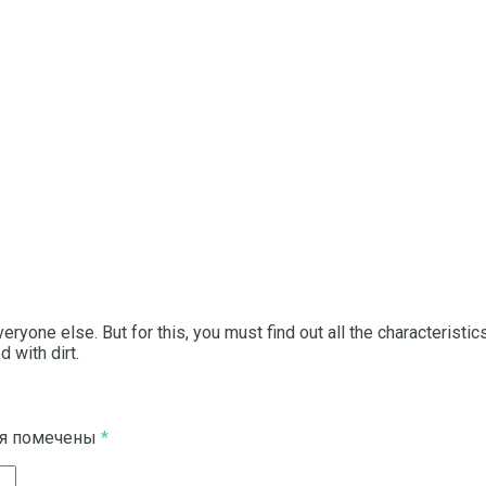
everyone else.
But for this, you must find out all the characteristi
 with dirt.
ля помечены
*