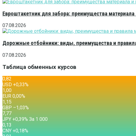
Евроштакетник для забора: преимущества материала
07.08.2026
Дорожные отбойники: виды, преимущества и правила
07.08.2026
Таблица обменных курсов
0,82
USD
+0,33
%
1,00
EUR
0,00
%
1,15
GBP
–1,03
%
7,77
JPY
+0,39
%
За 1 000
0,13
CNY
+0,18
%