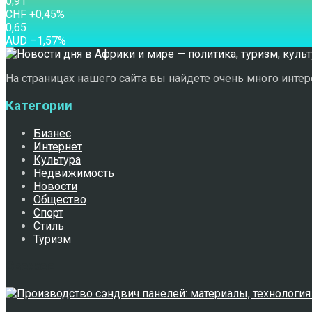
0,91
CHF
+0,45
%
0,65
AUD
–1,57
%
На страницах нашего сайта вы найдете очень много интере
Категории
Бизнес
Интернет
Культура
Недвижимость
Новости
Общество
Спорт
Стиль
Туризм
Свежее