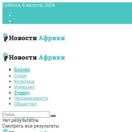
Суббота, 8 августа, 2026
Главная
Контакты
Бизнес
Бизнес
Спорт
Культура
Интернет
Туризм
Спорт
Недвижимость
Общество
Культура
Нет результатов
Смотреть все результаты