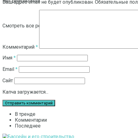
Нет результатов
Ваш адрес email не будет опубликован.
Обязательные по
Смотреть все результаты
Комментарий
*
Имя
*
Email
*
Сайт
Капча загружается...
В тренде
Комментарии
Последнее