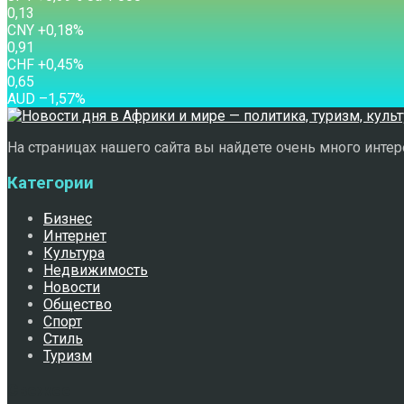
0,13
CNY
+0,18
%
0,91
CHF
+0,45
%
0,65
AUD
–1,57
%
На страницах нашего сайта вы найдете очень много интере
Категории
Бизнес
Интернет
Культура
Недвижимость
Новости
Общество
Спорт
Стиль
Туризм
Свежее