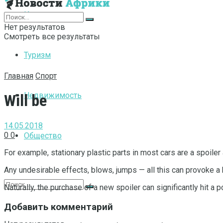
Интернет
Нет результатов
Смотреть все результаты
Туризм
Главная
Спорт
Недвижимость
Will be
14.05.2018
0
0
Общество
For example, stationary plastic parts in most cars are a spoile
Any undesirable effects, blows, jumps — all this can provoke a 
Naturally, the purchase of a new spoiler can significantly hit a
Добавить комментарий