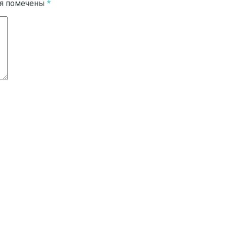
ля помечены
*