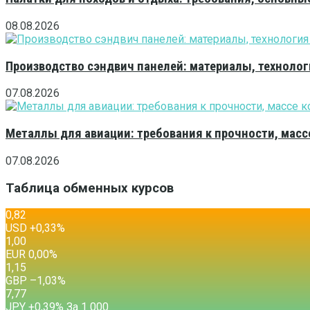
08.08.2026
Производство сэндвич панелей: материалы, технолог
07.08.2026
Металлы для авиации: требования к прочности, масс
07.08.2026
Таблица обменных курсов
0,82
USD
+0,33
%
1,00
EUR
0,00
%
1,15
GBP
–1,03
%
7,77
JPY
+0,39
%
За 1 000