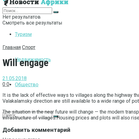
Интернет
Нет результатов
Смотреть все результаты
Туризм
Главная
Спорт
Недвижимость
Will engage
21.05.2018
0
0
Общество
It is the lack of effective ways to villages along the highway t
Valakalamsky direction are still available to a wide range of po
The situation in the near future will change — the modern trans
infrastructure of villages.Housing prices and plots will also rise
Добавить комментарий