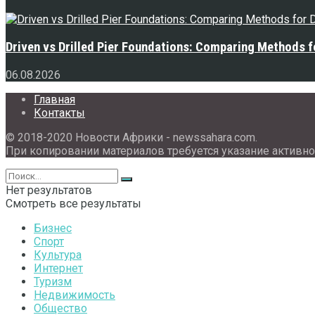
Driven vs Drilled Pier Foundations: Comparing Methods f
06.08.2026
Главная
Контакты
© 2018-2020 Новости Африки - newssahara.com.
При копировании материалов требуется указание активно
Нет результатов
Смотреть все результаты
Бизнес
Спорт
Культура
Интернет
Туризм
Недвижимость
Общество