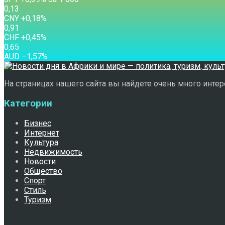
0,13
CNY
+0,18
%
0,91
CHF
+0,45
%
0,65
AUD
–1,57
%
На страницах нашего сайта вы найдете очень много интере
Категории
Бизнес
Интернет
Культура
Недвижимость
Новости
Общество
Спорт
Стиль
Туризм
Свежее