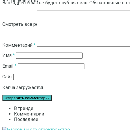
Нет результатов
Ваш адрес email не будет опубликован.
Обязательные по
Смотреть все результаты
Комментарий
*
Имя
*
Email
*
Сайт
Капча загружается...
В тренде
Комментарии
Последнее