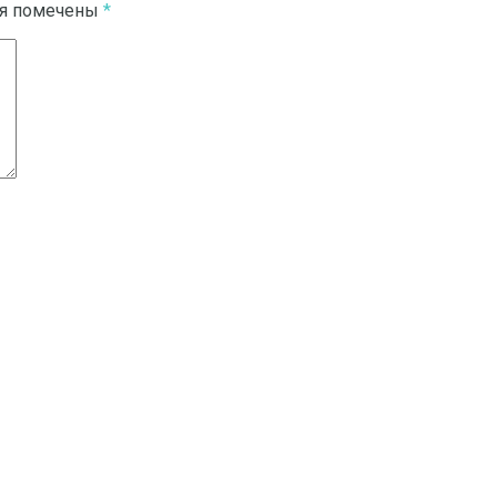
ля помечены
*