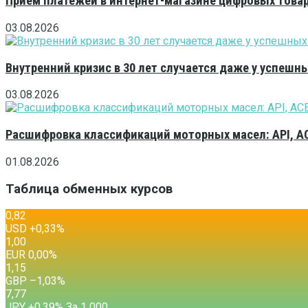
Приём платежей в интернет-магазине цифровых това
03.08.2026
Внутренний кризис в 30 лет случается даже у успешн
03.08.2026
Расшифровка классификаций моторных масел: API, A
01.08.2026
Таблица обменных курсов
0,82
USD
+0,33
%
1,00
EUR
0,00
%
1,15
GBP
–1,03
%
7,77
JPY
+0,39
%
За 1 000