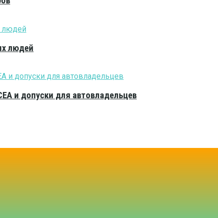
ров
ых людей
CEA и допуски для автовладельцев