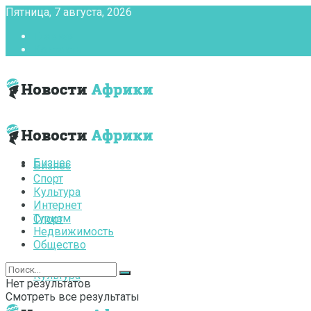
Пятница, 7 августа, 2026
Главная
Контакты
Бизнес
Бизнес
Спорт
Культура
Интернет
Туризм
Спорт
Недвижимость
Общество
Культура
Нет результатов
Смотреть все результаты