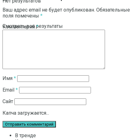
Нет результатов
Ваш адрес email не будет опубликован.
Обязательные
поля помечены
*
Смотреть все результаты
Комментарий
*
Имя
*
Email
*
Сайт
Капча загружается...
В тренде