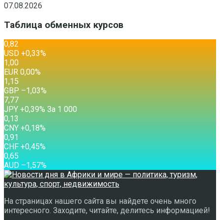
07.08.2026
Таблица обменных курсов
0,82
USD
+0,33
%
1,00
EUR
0,00
%
1,15
GBP
–1,03
%
7,77
JPY
+0,39
%
За 1 000
0,13
CNY
+0,18
%
0,91
CHF
+0,45
%
0,65
AUD
–1,57
%
На страницах нашего сайта вы найдете очень много
интересного. Заходите, читайте, делитесь информацией!