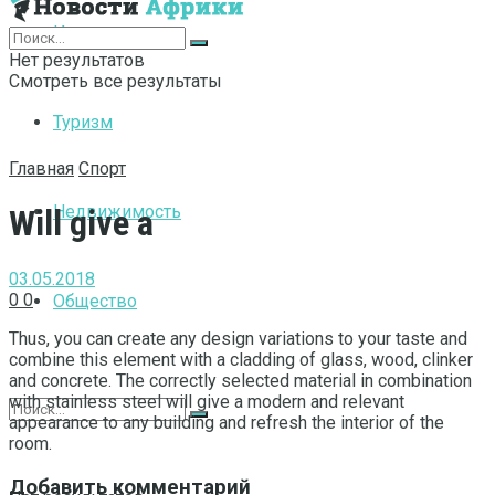
Интернет
Нет результатов
Смотреть все результаты
Туризм
Главная
Спорт
Недвижимость
Will give a
03.05.2018
0
0
Общество
Thus, you can create any design variations to your taste and
combine this element with a cladding of glass, wood, clinker
and concrete.
The correctly selected material in combination
with stainless steel will give a modern and relevant
appearance to any building and refresh the interior of the
room.
Добавить комментарий