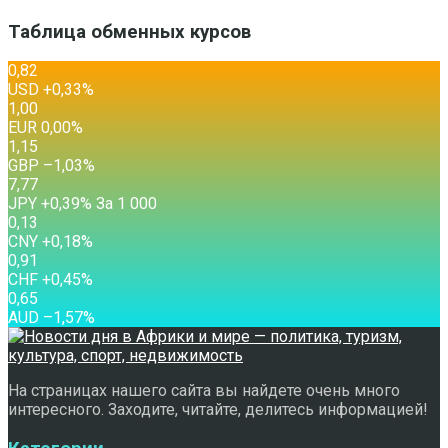
Таблица обменных курсов
0,82
USD
+0,33
%
1,00
EUR
0,00
%
1,15
GBP
–1,03
%
7,77
JPY
+0,39
%
За 1 000
0,13
CNY
+0,18
%
0,91
CHF
+0,45
%
0,65
AUD
–1,57
%
На страницах нашего сайта вы найдете очень много
интересного. Заходите, читайте, делитесь информацией!