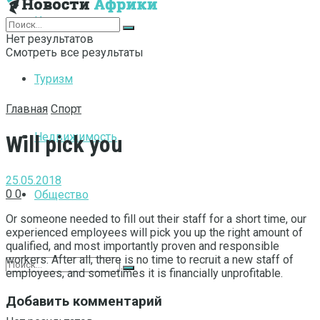
Интернет
Нет результатов
Смотреть все результаты
Туризм
Главная
Спорт
Недвижимость
Will pick you
25.05.2018
0
0
Общество
Or someone needed to fill out their staff for a short time, our
experienced employees will pick you up the right amount of
qualified, and most importantly proven and responsible
workers.
After all, there is no time to recruit a new staff of
employees, and sometimes it is financially unprofitable.
Добавить комментарий