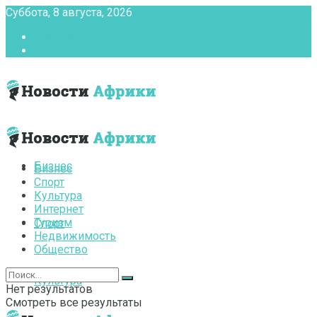
Суббота, 8 августа, 2026
Главная
Контакты
Бизнес
Бизнес
Спорт
Культура
Интернет
Туризм
Спорт
Недвижимость
Общество
Культура
Нет результатов
Смотреть все результаты