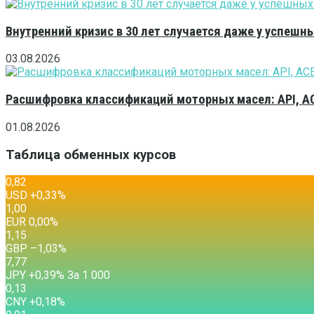
Внутренний кризис в 30 лет случается даже у успешн
03.08.2026
Расшифровка классификаций моторных масел: API, A
01.08.2026
Таблица обменных курсов
0,82
USD
+0,33
%
1,00
EUR
0,00
%
1,15
GBP
–1,03
%
7,77
JPY
+0,39
%
За 1 000
0,13
CNY
+0,18
%