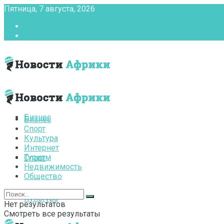
Пятница, 7 августа, 2026
Главная
Контакты
Бизнес
Бизнес
Спорт
Культура
Интернет
Туризм
Спорт
Недвижимость
Общество
Культура
Нет результатов
Смотреть все результаты