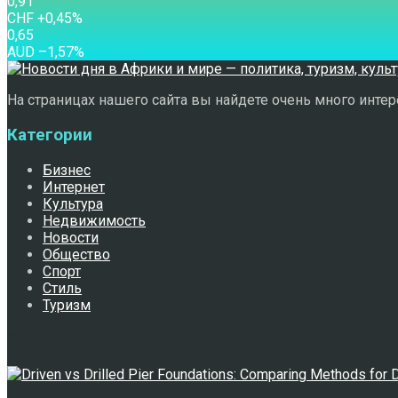
0,91
CHF
+0,45
%
0,65
AUD
–1,57
%
На страницах нашего сайта вы найдете очень много интере
Категории
Бизнес
Интернет
Культура
Недвижимость
Новости
Общество
Спорт
Стиль
Туризм
Свежее