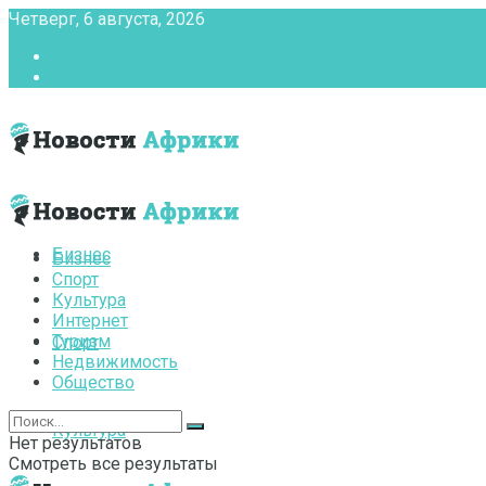
Четверг, 6 августа, 2026
Главная
Контакты
Бизнес
Бизнес
Спорт
Культура
Интернет
Туризм
Спорт
Недвижимость
Общество
Культура
Нет результатов
Смотреть все результаты