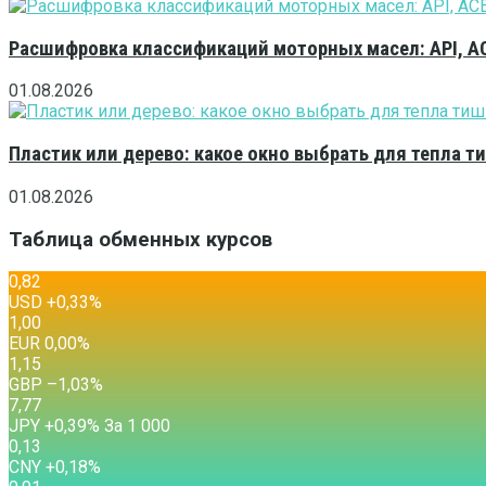
Расшифровка классификаций моторных масел: API, A
01.08.2026
Пластик или дерево: какое окно выбрать для тепла 
01.08.2026
Таблица обменных курсов
0,82
USD
+0,33
%
1,00
EUR
0,00
%
1,15
GBP
–1,03
%
7,77
JPY
+0,39
%
За 1 000
0,13
CNY
+0,18
%