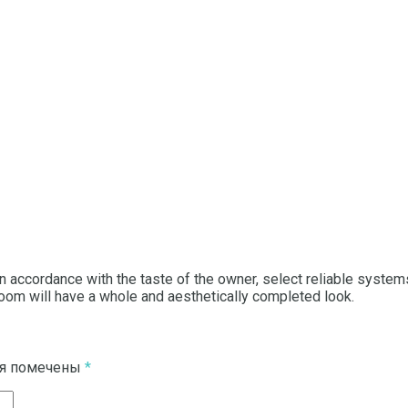
ng in accordance with the taste of the owner, select reliable sys
oom will have a whole and aesthetically completed look.
ля помечены
*