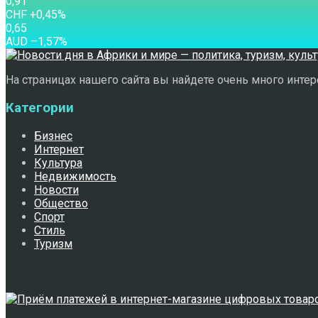
0,91
CHF
+0,45
%
0,65
AUD
–1,57
%
На страницах нашего сайта вы найдете очень много интере
Категории
Бизнес
Интернет
Культура
Недвижимость
Новости
Общество
Спорт
Стиль
Туризм
Свежее